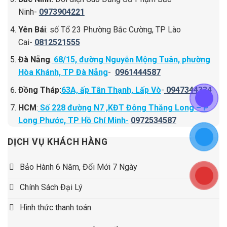
Ninh-
0973904221
Yên Bái
: số Tổ 23 Phường Bắc Cường, TP Lào
Cai-
0812521555
Đà Nẵng
:
68/15, đường Nguyễn Mộng Tuân, phường
Hòa Khánh, TP Đà Nẵng
-
0961444587
Đồng Tháp:
63A, ấp Tân Thạnh, Lấp Vò
-
0947344334
HCM
:
Số 228 đường N7 ,KĐT Đông Thăng Long – P
Long Phước, TP Hồ Chí Minh
-
0972534587
DỊCH VỤ KHÁCH HÀNG
Bảo Hành 6 Năm, Đổi Mới 7 Ngày
Chính Sách Đại Lý
Hình thức thanh toán