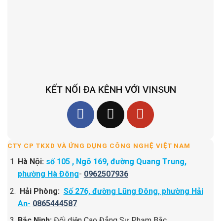
KẾT NỐI ĐA KÊNH VỚI VINSUN
CTY CP TKXD VÀ ỨNG DỤNG CÔNG NGHỆ VIỆT NAM
Hà Nội:
số 105 , Ngõ 169, đường Quang Trung,
phường Hà Đông
-
0962507936
Hải Phòng:
Số 276, đường Lũng Đông, phường Hải
An-
0865444587
Bắc Ninh:
Đối diện Cao Đẳng Sư Phạm Bắc