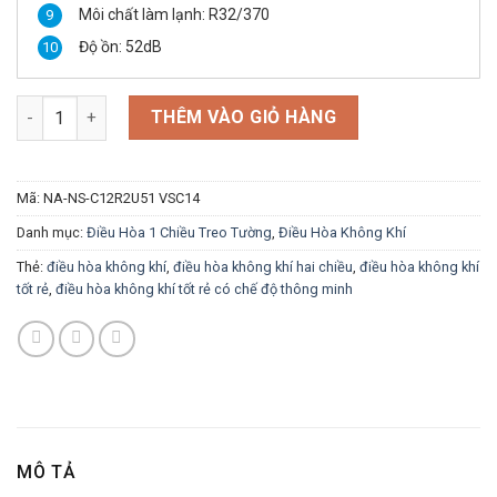
Môi chất làm lạnh: R32/370
Độ ồn: 52dB
Điều Hòa Nagakawa Inverter 12000Btu 1 chiều NIS-C12R2U51 V
THÊM VÀO GIỎ HÀNG
Mã:
NA-NS-C12R2U51 VSC14
Danh mục:
Điều Hòa 1 Chiều Treo Tường
,
Điều Hòa Không Khí
Thẻ:
điều hòa không khí
,
điều hòa không khí hai chiều
,
điều hòa không khí
tốt rẻ
,
điều hòa không khí tốt rẻ có chế độ thông minh
MÔ TẢ