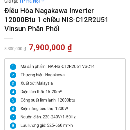
Giá tại:
TP Hà Nội
Điều Hòa Nagakawa Inverter
12000Btu 1 chiều NIS-C12R2U51
Vinsun Phân Phối
Giá
7,900,000
₫
Giá
8,300,000
₫
gốc
hiện
là:
tại
8,300,000 ₫.
là:
7,900,000 ₫.
Mã sản phẩm : NA-NS-C12R2U51 VSC14
Thương hiệu: Nagakawa
Xuất xứ: Malaysia
Diện tích thổi: 15-20m²
Công suất làm lạnh: 12000btu
Điện năng tiêu thụ: 1200W
Nguồn điện: 220-240V/1-50Hz
Lưu lượng gió: 525-660 m³/h