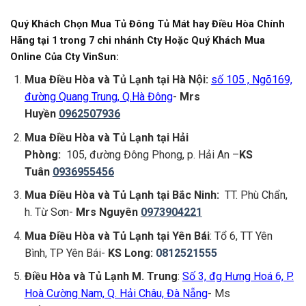
Quý Khách Chọn Mua
Tủ Đông Tủ Mát hay Điều Hòa Chính
Hãng tại 1 trong 7 chi nhánh Cty Hoặc Quý Khách Mua
Online Của Cty VinSun:
Mua Điều Hòa và Tủ Lạnh tại
Hà Nội:
số 105 , Ngõ169,
đường Quang Trung, Q.Hà Đông
-
Mrs
Huyền
0962507936
Mua Điều Hòa và Tủ Lạnh tại
Hải
Phòng:
105, đường Đông Phong, p. Hải An –
KS
Tuân
0936955456
Mua Điều Hòa và Tủ Lạnh tại Bắc Ninh:
TT. Phù Chẩn,
h. Từ Sơn-
Mrs Nguyên
0973904221
Mua Điều Hòa và Tủ Lạnh tại Yên Bái
: Tổ 6, TT Yên
Bình, TP Yên Bái-
KS Long:
0812521555
Điều Hòa và Tủ Lạnh M. Trung
:
Số 3, đg Hưng Hoá 6, P.
Hoà Cường Nam, Q. Hải Châu, Đà Nẵng
- Ms