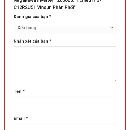
Nagakawa Inverter 12000Btu 1 chiều NIS-
C12R2U51 Vinsun Phân Phối”
Đánh giá của bạn
*
Nhận xét của bạn
*
Tên
*
Email
*