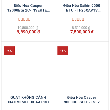
Điều Hòa Casper
Điều Hòa Daikin 9000
12000Btu 2C-INVERTER
BTU FTF25XAV1V
GH-12IS33 Vinsun Phân
Vinsun Phân Phối
Phối
Được
Được
10,800,000
₫
8,500,000
₫
xếp
xếp
Giá
Giá
Giá
Giá
9,890,000
₫
7,500,000
₫
hạng
hạng
gốc
hiện
gốc
hiện
0
0
là:
tại
là:
tại
5
5
10,800,000 ₫.
là:
8,500,000 ₫.
là:
sao
sao
9,890,000 ₫.
7,500,00
-4%
-5%
QUẠT KHÔNG CÁNH
Điều Hòa Casper
XIAOMI MI-LUX A4 PRO
9000Btu SC-09FS32
Vinsun Phân Phối