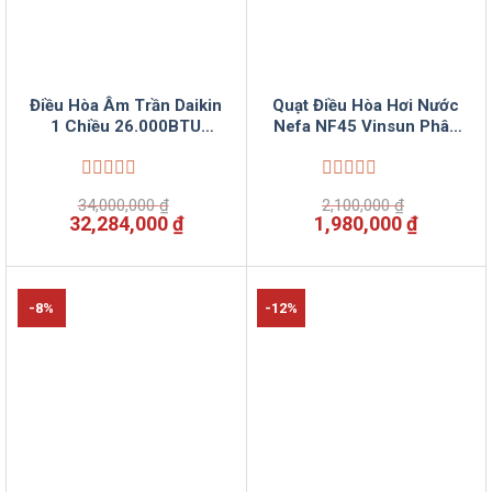
Điều Hòa Âm Trần Daikin
Quạt Điều Hòa Hơi Nước
1 Chiều 26.000BTU
Nefa NF45 Vinsun Phân
FCNQ26MV1/RNQ26MV19
Phối
Vinsun Phân Phối
Được
Được
34,000,000
₫
2,100,000
₫
xếp
xếp
Giá
Giá
Giá
Giá
32,284,000
₫
1,980,000
₫
hạng
hạng
gốc
hiện
gốc
hiện
0
0
là:
tại
là:
tại
5
5
34,000,000 ₫.
là:
2,100,000 ₫.
là:
sao
sao
32,284,000 ₫.
1,980,00
-8%
-12%