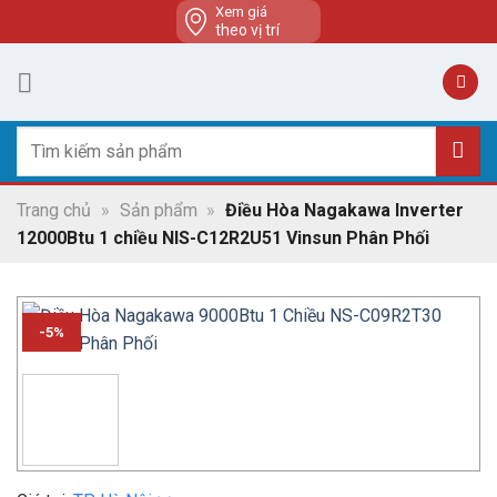
Skip
Xem giá
theo vị trí
to
content
Tìm
kiếm:
Trang chủ
»
Sản phẩm
»
Điều Hòa Nagakawa Inverter
12000Btu 1 chiều NIS-C12R2U51 Vinsun Phân Phối
-5%