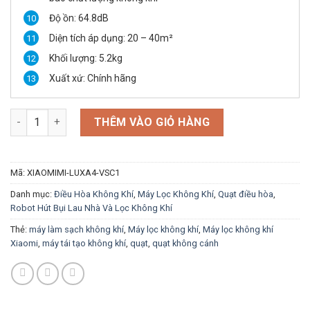
Độ ồn: 64.8dB
Diện tích áp dụng: 20 – 40m²
Khối lượng: 5.2kg
Xuất xứ: Chính hãng
QUẠT KHÔNG CÁNH XIAOMI MI-LUX A4 PRO số lượng
THÊM VÀO GIỎ HÀNG
Mã:
XIAOMIMI-LUXA4-VSC1
Danh mục:
Điều Hòa Không Khí
,
Máy Lọc Không Khí
,
Quạt điều hòa
,
Robot Hút Bụi Lau Nhà Và Lọc Không Khí
Thẻ:
máy làm sạch không khí
,
Máy lọc không khí
,
Máy lọc không khí
Xiaomi
,
máy tái tạo không khí
,
quạt
,
quạt không cánh