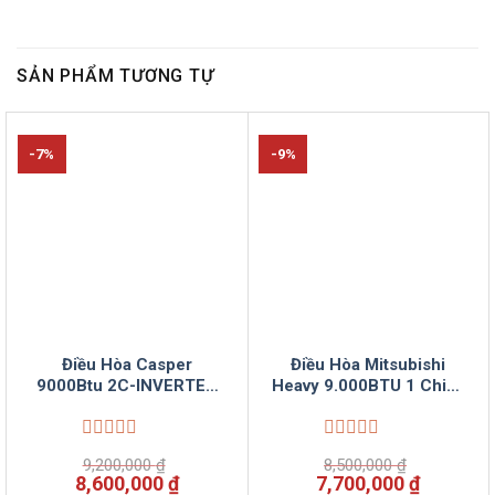
SẢN PHẨM TƯƠNG TỰ
-7%
-9%
Điều Hòa Casper
Điều Hòa Mitsubishi
9000Btu 2C-INVERTER
Heavy 9.000BTU 1 Chiều
GH09TL32 Vinsun Phân
SRK/SRC09CTR-S5
Phối
Vinsun Phân Phối
Được
Được
9,200,000
₫
8,500,000
₫
xếp
xếp
Giá
Giá
Giá
Giá
8,600,000
₫
7,700,000
₫
hạng
hạng