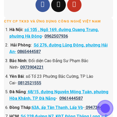
CTY CP TKXD VÀ ỨNG DỤNG CÔNG NGHỆ VIỆT NAM
Hà Nội:
số 105 , Ngõ 169, đường Quang Trung,
phường Hà Đông
-
0962507936
Hải Phòng:
Số 276, đường Lũng Đông, phường Hải
An-
0865444587
Bắc Ninh:
Đối diện Cao Đẳng Sư Phạm Bắc
Ninh-
0973904221
Yên Bái
: số Tổ 23 Phường Bắc Cường, TP Lào
Cai-
0812521555
Đà Nẵng
:
68/15, đường Nguyễn Mộng Tuân, phường
Hòa Khánh, TP Đà Nẵng
-
0961444587
Đồng Tháp:
63A, ấp Tân Thạnh, Lấp Vò
-
0947344334
HCM
:
Số 228 đường N7 ,KĐT Đông Thăng Long – P