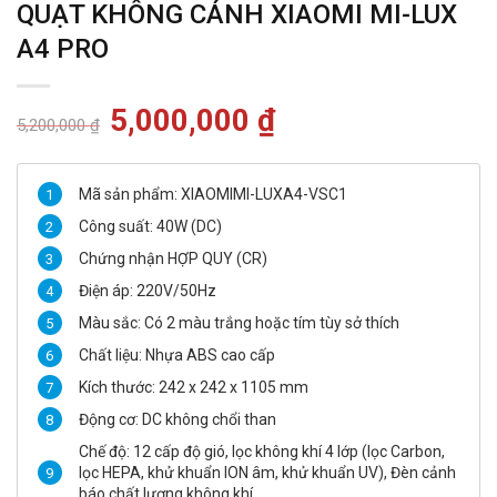
QUẠT KHÔNG CÁNH XIAOMI MI-LUX
A4 PRO
Giá
5,000,000
₫
Giá
5,200,000
₫
gốc
hiện
là:
tại
5,200,000 ₫.
là:
5,000,000 ₫.
Mã sản phẩm: XIAOMIMI-LUXA4-VSC1
Công suất: 40W (DC)
Chứng nhận HỢP QUY (CR)
Điện áp: 220V/50Hz
Màu sắc: Có 2 màu trắng hoặc tím tùy sở thích
Chất liệu: Nhựa ABS cao cấp
Kích thước: 242 x 242 x 1105 mm
Động cơ: DC không chổi than
Chế độ: 12 cấp độ gió, lọc không khí 4 lớp (lọc Carbon,
lọc HEPA, khử khuẩn ION âm, khử khuẩn UV), Đèn cảnh
báo chất lượng không khí