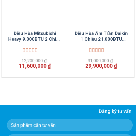
Điều Hòa Mitsubishi
Điều Hòa Âm Trần Daikin
Heavy 9.000BTU 2 Chiều
1 Chiều 21.000BTU
Inverter
FCNQ21MV1/RNQ21MV19
SRK/SRC25ZSPS-S5
Vinsun Phân Phối
Vinsun Phân Phối
Được
Được
12,200,000
₫
31,000,000
₫
xếp
xếp
Giá
Giá
Giá
Giá
11,600,000
₫
29,900,000
₫
hạng
hạng
gốc
hiện
gốc
hiện
0
0
là:
tại
là:
tại
5
5
12,200,000 ₫.
là:
31,000,000 ₫.
là:
sao
sao
11,600,000 ₫.
29,900,
Đăng ký tư vấn