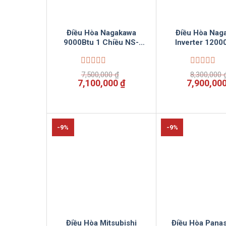
Điều Hòa Nagakawa
Điều Hòa Nag
9000Btu 1 Chiều NS-
Inverter 1200
C09R2T31 Vinsun Phân
chiều NIS-C1
Phối
Vinsun Phân
Được
Được
7,500,000
₫
8,300,000
xếp
xếp
Giá
Giá
Giá
7,100,000
₫
7,900,00
hạng
hạng
gốc
hiện
gốc
0
0
là:
tại
là:
5
5
7,500,000 ₫.
là:
8,300,000
sao
sao
7,100,000 ₫.
-9%
-9%
Điều Hòa Mitsubishi
Điều Hòa Pana