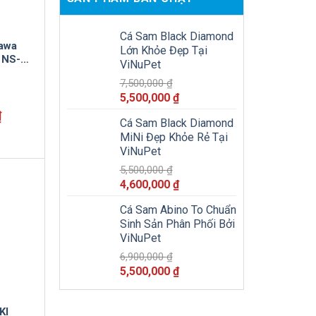
Cá Sam Black Diamond
awa
Lớn Khỏe Đẹp Tại
 NS-
ViNuPet
 Phân
7,500,000
₫
Giá
Giá
5,500,000
₫
gốc
hiện
Giá
₫
Cá Sam Black Diamond
là:
tại
hiện
MiNi Đẹp Khỏe Rẻ Tại
tại
7,500,000 ₫.
là:
ViNuPet
.
là:
5,500,000 ₫.
4,500,000 ₫.
5,500,000
₫
Giá
Giá
4,600,000
₫
gốc
hiện
Cá Sam Abino To Chuẩn
là:
tại
Sinh Sản Phân Phối Bởi
5,500,000 ₫.
là:
ViNuPet
4,600,000 ₫.
6,900,000
₫
Giá
Giá
5,500,000
₫
gốc
hiện
là:
tại
KI
6,900,000 ₫.
là: