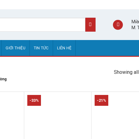
Miề
M. 
GIỚI THIỆU
TIN TỨC
LIÊN HỆ
Showing all
ường
-33%
-21%