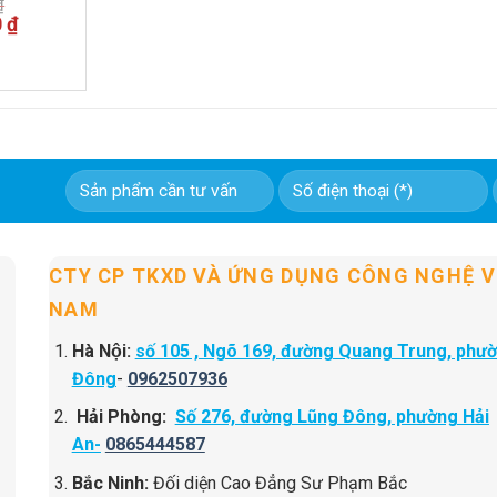
₫
Giá
0
₫
hiện
tại
 ₫.
là:
5,900,000 ₫.
CTY CP TKXD VÀ ỨNG DỤNG CÔNG NGHỆ V
NAM
Hà Nội:
số 105 , Ngõ 169, đường Quang Trung, phư
Đông
-
0962507936
Hải Phòng:
Số 276, đường Lũng Đông, phường Hải
An-
0865444587
Bắc Ninh:
Đối diện Cao Đẳng Sư Phạm Bắc