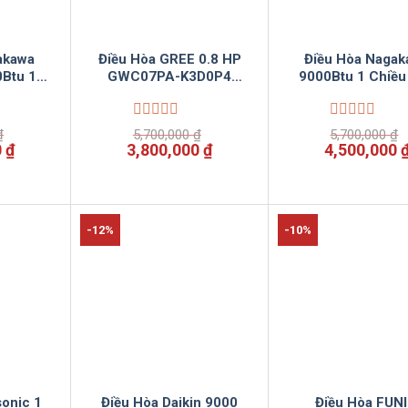
akawa
Điều Hòa GREE 0.8 HP
Điều Hòa Nagak
0Btu 1
GWC07PA-K3D0P4
9000Btu 1 Chiều
2R2U51
Vinsun Phân Phối
C09R2T30 Vinsun
 Phối
Phối
Được
Được
₫
5,700,000
₫
5,700,000
₫
xếp
xếp
Giá
Giá
Giá
Giá
0
₫
3,800,000
₫
4,500,000
hạng
hạng
hiện
gốc
hiện
gốc
0
0
tại
là:
tại
là:
5
5
 ₫.
là:
5,700,000 ₫.
là:
5,700,000 ₫
sao
sao
7,900,000 ₫.
3,800,000 ₫.
-12%
-10%
sonic 1
Điều Hòa Daikin 9000
Điều Hòa FUNI