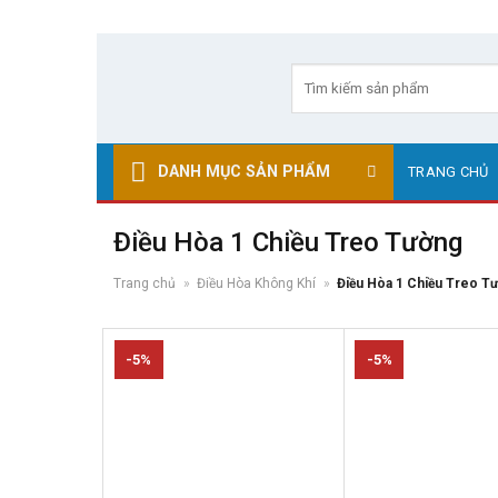
Skip
to
Tìm
kiếm:
content
DANH MỤC SẢN PHẨM
TRANG CHỦ
Điều Hòa 1 Chiều Treo Tường
Trang chủ
»
Điều Hòa Không Khí
»
Điều Hòa 1 Chiều Treo T
-5%
-5%