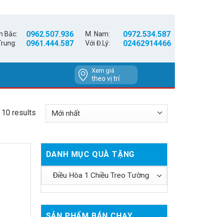
0962.507.936
0972.534.587
n Bắc:
M. Nam:
0961.444.587
02462914466
Trung:
Với Đ.Lý:
Xem giá
theo vị trí
 10 results
DANH MỤC QUÀ TẶNG
SẢN PHẨM BÁN CHẠY