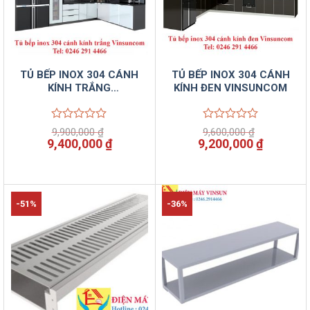
TỦ BẾP INOX 304 CÁNH
TỦ BẾP INOX 304 CÁNH
KÍNH TRẮNG
KÍNH ĐEN VINSUNCOM
VINSUNCOM
Được
Được
9,900,000
₫
9,600,000
₫
xếp
xếp
Giá
Giá
Giá
Giá
9,400,000
₫
9,200,000
₫
hạng
hạng
gốc
hiện
gốc
hiện
0
0
là:
tại
là:
tại
5
5
9,900,000 ₫.
là:
9,600,000 ₫.
là:
sao
sao
9,400,000 ₫.
9,200,00
-51%
-36%