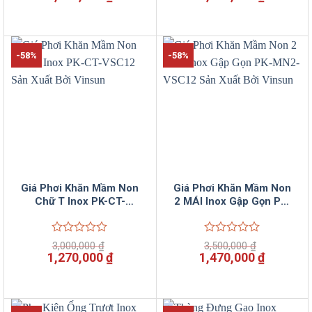
hạng
hạng
gốc
hiện
gốc
hiện
0
0
là:
tại
là:
tại
5
5
2,700,000 ₫.
là:
4,700,000 ₫.
là:
sao
sao
1,950,000 ₫.
2,750,00
-58%
-58%
Giá Phơi Khăn Mầm Non
Giá Phơi Khăn Mầm Non
Chữ T Inox PK-CT-
2 MÁI Inox Gập Gọn PK-
VSC12 Sản Xuất Bởi
MN2-VSC12 Sản Xuất
Vinsun
Bởi Vinsun
Được
Được
3,000,000
₫
3,500,000
₫
xếp
xếp
Giá
Giá
Giá
Giá
1,270,000
₫
1,470,000
₫
hạng
hạng
gốc
hiện
gốc
hiện
0
0
là:
tại
là:
tại
5
5
3,000,000 ₫.
là:
3,500,000 ₫.
là:
sao
sao
1,270,000 ₫.
1,470,00