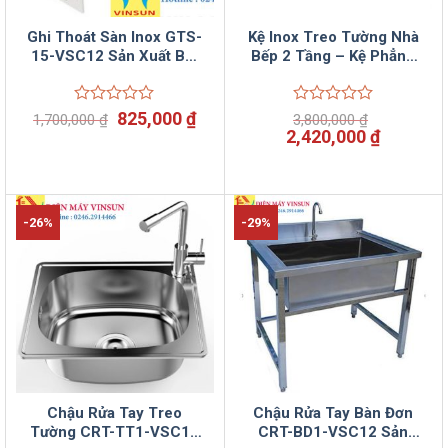
Ghi Thoát Sàn Inox GTS-
Kệ Inox Treo Tường Nhà
15-VSC12 Sản Xuất Bởi
Bếp 2 Tầng – Kệ Phẳng
Vinsun
Sản Xuất Bởi Vinsun
Giá
Giá
Được
825,000
₫
Được
1,700,000
₫
3,800,000
₫
xếp
xếp
gốc
hiện
Giá
Giá
2,420,000
₫
hạng
hạng
là:
tại
gốc
hiện
0
0
1,700,000 ₫.
là:
là:
tại
5
5
825,000 ₫.
3,800,000 ₫.
là:
sao
sao
2,420,00
-26%
-29%
Chậu Rửa Tay Treo
Chậu Rửa Tay Bàn Đơn
Tường CRT-TT1-VSC12
CRT-BD1-VSC12 Sản