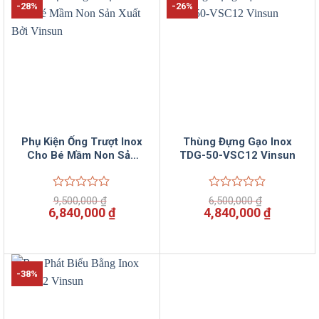
-28%
-26%
Phụ Kiện Ống Trượt Inox
Thùng Đựng Gạo Inox
Cho Bé Mầm Non Sản
TDG-50-VSC12 Vinsun
Xuất Bởi Vinsun
Được
Được
9,500,000
₫
6,500,000
₫
xếp
xếp
Giá
Giá
Giá
Giá
6,840,000
₫
4,840,000
₫
hạng
hạng
gốc
hiện
gốc
hiện
0
0
là:
tại
là:
tại
5
5
9,500,000 ₫.
là:
6,500,000 ₫.
là:
sao
sao
6,840,000 ₫.
4,840,00
-38%