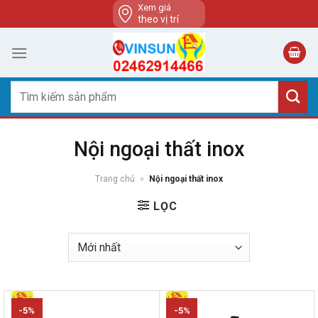
Skip
Xem giá
theo vị trí
to
content
Tìm
kiếm:
Nội ngoại thất inox
Trang chủ
»
Nội ngoại thất inox
LỌC
-5%
-5%