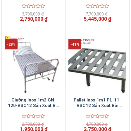
Sản Xuất Bởi Vinsun
Xuất Bởi Vinsun
Được
Được
3,700,000
₫
7,700,000
₫
xếp
xếp
Giá
Giá
Giá
Giá
2,750,000
₫
5,445,000
₫
hạng
hạng
gốc
hiện
gốc
hiện
0
0
là:
tại
là:
tại
5
5
3,700,000 ₫.
là:
7,700,000 ₫.
là:
sao
sao
2,750,000 ₫.
5,445,00
-28%
-41%
Giường Inox 1m2 GN-
Pallet Inox 1m1 PL-11-
120-VSC12 Sản Xuất Bởi
VSC12 Sản Xuất Bởi
Vinsun
Vinsun
Được
Được
2,700,000
₫
4,700,000
₫
xếp
xếp
Giá
Giá
Giá
Giá
1,950,000
₫
2,750,000
₫