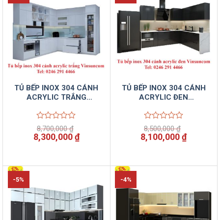
TỦ BẾP INOX 304 CÁNH
TỦ BẾP INOX 304 CÁNH
ACRYLIC TRẮNG
ACRYLIC ĐEN
VINSUNCOM
VINSUNCOM
Được
Được
8,700,000
₫
8,500,000
₫
xếp
xếp
Giá
Giá
Giá
Giá
8,300,000
₫
8,100,000
₫
hạng
hạng
gốc
hiện
gốc
hiện
0
0
là:
tại
là:
tại
5
5
8,700,000 ₫.
là:
8,500,000 ₫.
là:
sao
sao
8,300,000 ₫.
8,100,00
-5%
-4%