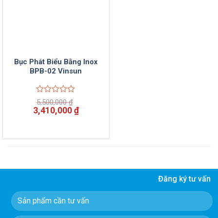
Bục Phát Biểu Bằng Inox
BPB-02 Vinsun
Được
5,500,000
₫
xếp
Giá
Giá
3,410,000
₫
hạng
gốc
hiện
0
là:
tại
5
5,500,000 ₫.
là:
sao
3,410,000 ₫.
Đăng ký tư vấn