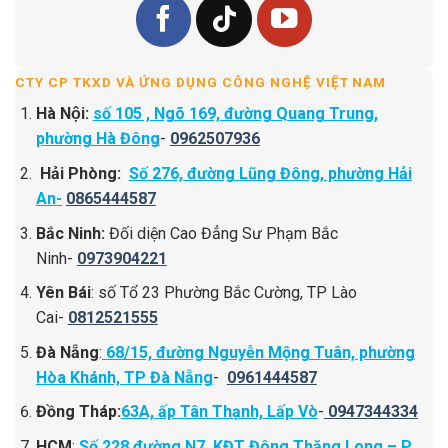
CTY CP TKXD VÀ ỨNG DỤNG CÔNG NGHỆ VIỆT NAM
Hà Nội:
số 105 , Ngõ 169, đường Quang Trung,
phường Hà Đông
-
0962507936
Hải Phòng:
Số 276, đường Lũng Đông, phường Hải
An-
0865444587
Bắc Ninh:
Đối diện Cao Đẳng Sư Phạm Bắc
Ninh-
0973904221
Yên Bái
: số Tổ 23 Phường Bắc Cường, TP Lào
Cai-
0812521555
Đà Nẵng
:
68/15, đường Nguyễn Mộng Tuân, phường
Hòa Khánh, TP Đà Nẵng
-
0961444587
Đồng Tháp:
63A, ấp Tân Thạnh, Lấp Vò
-
0947344334
HCM
:
Số 228 đường N7 ,KĐT Đông Thăng Long – P