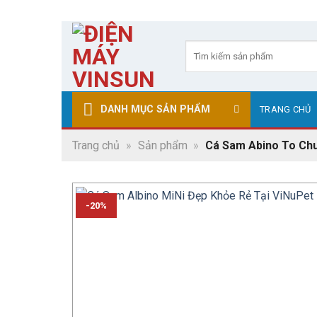
Skip
to
Tìm
kiếm:
content
DANH MỤC SẢN PHẨM
TRANG CHỦ
Trang chủ
»
Sản phẩm
»
Cá Sam Abino To Chu
-20%