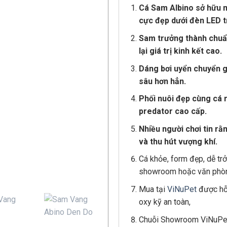
Cá Sam Albino
sở hữu m
cực đẹp dưới đèn LED t
Sam trưởng thành chuẩ
lại giá trị kinh kết cao.
Dáng bơi uyển chuyển g
sâu hơn hẳn.
Phối nuôi đẹp cùng cá r
predator cao cấp.
Nhiều người chơi tin r
và thu hút vượng khí.
Cá khỏe, form đẹp, dễ tr
showroom hoặc văn phò
Mua tại
ViNuPet
được hỗ 
oxy kỹ an toàn,
Chuỗi Showroom ViNuPet: