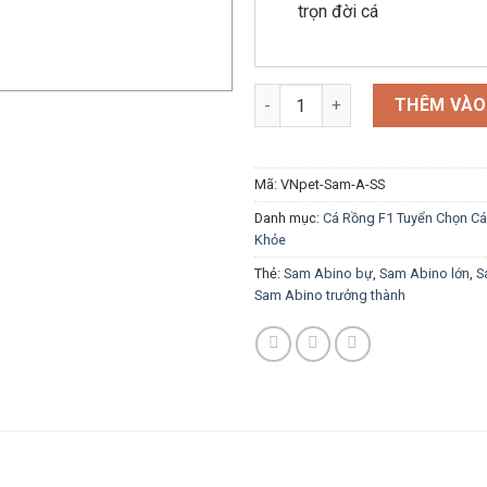
trọn đời cá
Cá Sam Abino To Chuẩn Sinh S
THÊM VÀO
Mã:
VNpet-Sam-A-SS
Danh mục:
Cá Rồng F1 Tuyển Chọn C
Khỏe
Thẻ:
Sam Abino bự
,
Sam Abino lớn
,
S
Sam Abino trưởng thành