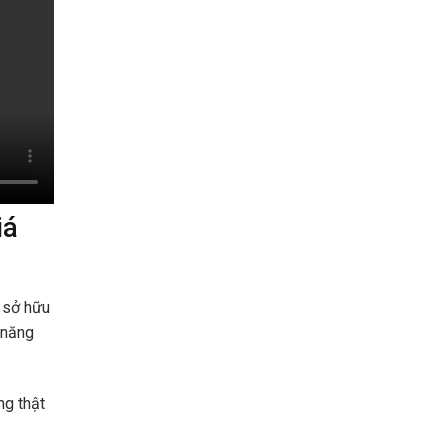
iá
ỉ sở hữu
 năng
ng thật