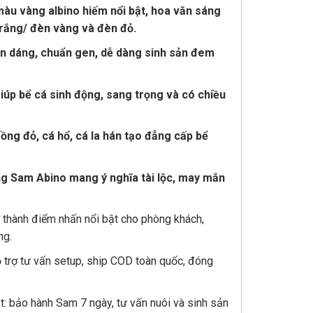
5,500,000 ₫.
àu vàng albino hiếm nổi bật, hoa văn sáng
rắng/ đèn vàng và đèn đỏ.
n dáng, chuẩn gen, dễ dàng sinh sản đem
iúp bể cá sinh động, sang trọng và có chiều
ồng đỏ, cá hổ, cá la hán tạo đẳng cấp bể
ằng Sam Abino mang ý nghĩa tài lộc, may mắn
ở thành điểm nhấn nổi bật cho phòng khách,
ng.
trợ tư vấn setup, ship COD toàn quốc, đóng
 bảo hành Sam 7 ngày, tư vấn nuôi và sinh sản