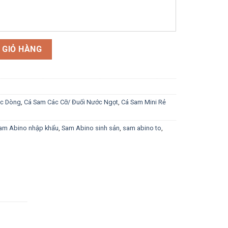
ản Phân Phối Bởi ViNuPet số lượng
 GIỎ HÀNG
ác Dòng
,
Cá Sam Các Cỡ/ Đuối Nước Ngọt
,
Cá Sam Mini Rẻ
am Abino nhập khẩu
,
Sam Abino sinh sản
,
sam abino to
,