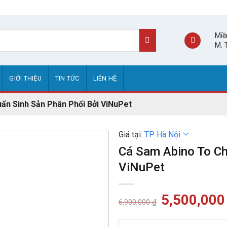
Miề
M. 
GIỚI THIỆU
TIN TỨC
LIÊN HỆ
ẩn Sinh Sản Phân Phối Bởi ViNuPet
Giá tại:
TP Hà Nội
Cá Sam Abino To Ch
ViNuPet
Giá
5,500,00
6,900,000
₫
gốc
là:
6,900,000 ₫.