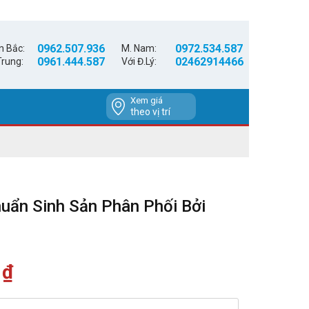
0962.507.936
0972.534.587
n Bắc:
M. Nam:
0961.444.587
02462914466
Trung:
Với Đ.Lý:
Xem giá
theo vị trí
uẩn Sinh Sản Phân Phối Bởi
0
₫
Giá
hiện
tại
là: