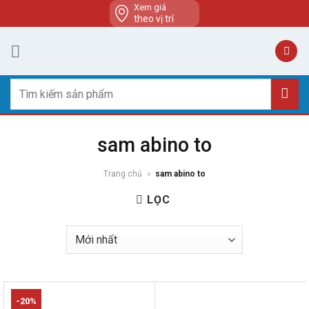
Skip
Xem giá
theo vị trí
to
content
Tìm
kiếm:
sam abino to
Trang chủ
»
sam abino to
LỌC
-20%