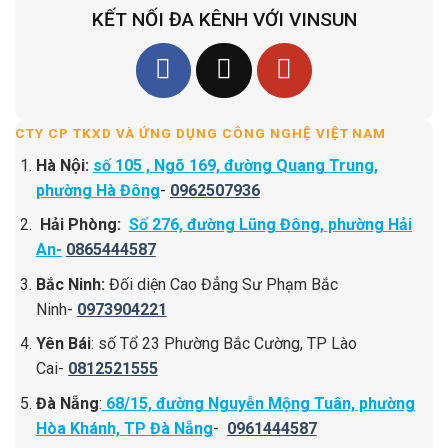
KẾT NỐI ĐA KÊNH VỚI VINSUN
CTY CP TKXD VÀ ỨNG DỤNG CÔNG NGHỆ VIỆT NAM
Hà Nội:
số 105 , Ngõ 169, đường Quang Trung,
phường Hà Đông
-
0962507936
Hải Phòng:
Số 276, đường Lũng Đông, phường Hải
An-
0865444587
Bắc Ninh:
Đối diện Cao Đẳng Sư Phạm Bắc
Ninh-
0973904221
Yên Bái
: số Tổ 23 Phường Bắc Cường, TP Lào
Cai-
0812521555
Đà Nẵng
:
68/15, đường Nguyễn Mộng Tuân, phường
Hòa Khánh, TP Đà Nẵng
-
0961444587