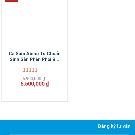
Cá Sam Abino To Chuẩn
Sinh Sản Phân Phối Bởi
ViNuPet
Được
6,900,000
₫
xếp
Giá
Giá
5,500,000
₫
hạng
gốc
hiện
0
là:
tại
5
6,900,000 ₫.
là:
sao
5,500,000 ₫.
Đăng ký tư vấn