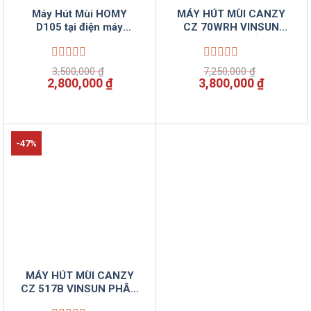
Máy Hút Mùi HOMY
MÁY HÚT MÙI CANZY
D105 tại điện máy
CZ 70WRH VINSUN
VINSUN
PHÂN PHỐI
Được
Được
3,500,000
₫
7,250,000
₫
xếp
xếp
Giá
Giá
Giá
Giá
2,800,000
₫
3,800,000
₫
hạng
hạng
gốc
hiện
gốc
hiện
0
0
là:
tại
là:
tại
5
5
3,500,000 ₫.
là:
7,250,000 ₫.
là:
sao
sao
2,800,000 ₫.
3,800,00
-47%
MÁY HÚT MÙI CANZY
CZ 517B VINSUN PHÂN
PHỐI