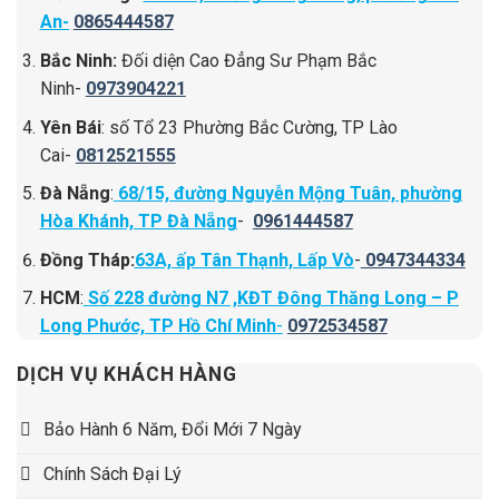
An-
0865444587
Bắc Ninh:
Đối diện Cao Đẳng Sư Phạm Bắc
Ninh-
0973904221
Yên Bái
: số Tổ 23 Phường Bắc Cường, TP Lào
Cai-
0812521555
Đà Nẵng
:
68/15, đường Nguyễn Mộng Tuân, phường
Hòa Khánh, TP Đà Nẵng
-
0961444587
Đồng Tháp:
63A, ấp Tân Thạnh, Lấp Vò
-
0947344334
HCM
:
Số 228 đường N7 ,KĐT Đông Thăng Long – P
Long Phước, TP Hồ Chí Minh
-
0972534587
DỊCH VỤ KHÁCH HÀNG
Bảo Hành 6 Năm, Đổi Mới 7 Ngày
Chính Sách Đại Lý