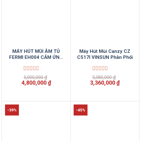
MÁY HÚT MÙI ÂM TỦ
Máy Hút Mùi Canzy CZ
FERMI EH004 CẢM ỨNG
C517I VINSUN Phân Phối
VÂN TAY
Được
Được
5,000,000
₫
5,080,000
₫
xếp
xếp
Giá
Giá
Giá
Giá
4,800,000
₫
3,360,000
₫
hạng
hạng
gốc
hiện
gốc
hiện
0
0
là:
tại
là:
tại
5
5
5,000,000 ₫.
là:
5,080,000 ₫.
là:
sao
sao
4,800,000 ₫.
3,360,00
-39%
-45%