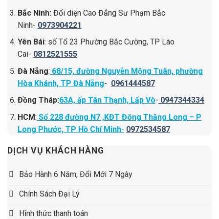
Bắc Ninh:
Đối diện Cao Đẳng Sư Phạm Bắc
Ninh-
0973904221
Yên Bái
: số Tổ 23 Phường Bắc Cường, TP Lào
Cai-
0812521555
Đà Nẵng
:
68/15, đường Nguyễn Mộng Tuân, phường
Hòa Khánh, TP Đà Nẵng
-
0961444587
Đồng Tháp:
63A, ấp Tân Thạnh, Lấp Vò
-
0947344334
HCM
:
Số 228 đường N7 ,KĐT Đông Thăng Long – P
Long Phước, TP Hồ Chí Minh
-
0972534587
DỊCH VỤ KHÁCH HÀNG
Bảo Hành 6 Năm, Đổi Mới 7 Ngày
Chính Sách Đại Lý
Hình thức thanh toán