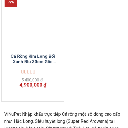
-9%
Cá Rồng Kim Long Bối
Xanh Blu 30cm Gốc
Malaysia Tại VinSunPet
Được
5,400,000
₫
xếp
Giá
Giá
4,900,000
₫
hạng
gốc
hiện
0
là:
tại
5
5,400,000 ₫.
là:
sao
4,900,000 ₫.
ViNuPet Nhập khẩu trực tiếp Cá rồng một số dòng cao cấp
như: Hắc Long, Siêu huyết long (Super Red Arowana) tại