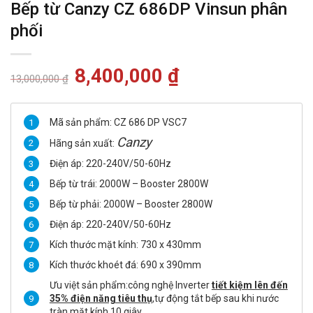
Bếp từ Canzy CZ 686DP Vinsun phân
phối
Giá
8,400,000
₫
Giá
13,000,000
₫
gốc
hiện
là:
tại
13,000,000 ₫.
là:
8,400,000 ₫.
Mã sản phẩm: CZ 686 DP VSC7
Canzy
Hãng sản xuất:
Điện áp: 220-240V/50-60Hz
Bếp từ trái: 2000W – Booster 2800W
Bếp từ phải: 2000W – Booster 2800W
Điện áp: 220-240V/50-60Hz
Kích thước mặt kính: 730 x 430mm
Kích thước khoét đá: 690 x 390mm
Ưu việt sản phẩm:công nghệ Inverter
tiết kiệm lên đến
35% điện năng tiêu thụ
,tự động tắt bếp sau khi nước
tràn mặt kính 10 giây