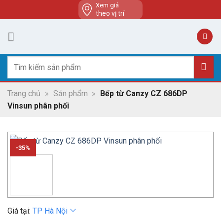
Skip
Xem giá
theo vị trí
to
content
Tìm
kiếm:
Trang chủ
»
Sản phẩm
»
Bếp từ Canzy CZ 686DP
Vinsun phân phối
-35%
Giá tại:
TP Hà Nội