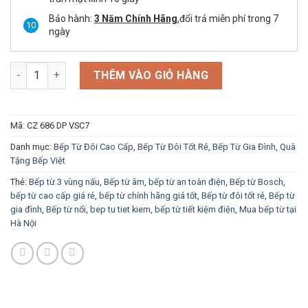
Bảo hành:
3 Năm Chính Hãng
,đổi trả miễn phí trong 7
ngày
Bếp từ Canzy CZ 686DP Vinsun phân phối số lượng
THÊM VÀO GIỎ HÀNG
Mã:
CZ 686 DP VSC7
Danh mục:
Bếp Từ Đôi Cao Cấp
,
Bếp Từ Đôi Tốt Rẻ
,
Bếp Từ Gia Đình
,
Quà
Tặng Bếp Việt
Thẻ:
Bếp từ 3 vùng nấu
,
Bếp từ âm
,
bếp từ an toàn điện
,
Bếp từ Bosch
,
bếp từ cao cấp giá rẻ
,
bếp từ chính hãng giá tốt
,
Bếp từ đôi tốt rẻ
,
Bếp từ
gia đình
,
Bếp từ nổi
,
bep tu tiet kiem
,
bếp từ tiết kiệm điện
,
Mua bếp từ tại
Hà Nội