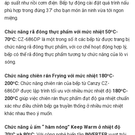
áp suất như nồi cơm điện. Bếp tự động cài đặt quá trình nấu
phù hợp trong đúng 37’ cho bạn món ăn ninh vừa tới ngon
miệng.
Chức năng rã đông thực phẩm với mức nhiệt 50ºC-
70ºC:
CZ-686DP là một trong số ít các bếp từ được trang bị
chức năng rã đông thực phẩm, với cơ chế hoạt động hợp lý,
bếp có thể rã đông thực phẩm tương tự chức năng của lò vi
sóng.
Chức năng chiên rán Frying với mức nhiệt 180ºC-
200ºC:
Chức năng chiên rán của bếp từ Canzy CZ-
686DP được lập trình tối ưu với nhiều mức nhiệt độ
180ºC-
200ºC
giúp việc chiên rán thực phẩm đạt độ gia nhiệt chuẩn
xác như điều chỉnh bếp ga truyền thống ở nhiều mức nhiệt
khác nhau theo ý muốn.
Chức năng ủ ấm “ hâm nóng” Keep Warm ở nhiệt độ
70ºC và 80ºC:
Với công nghệ biến tần
INVERTER
vượt trội,