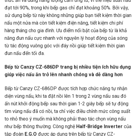
thức ăn và dùng năng lượng cảm ứng từ, vì thế hiệu suất nấu
đạt tới 90%, trong khi bếp gas chỉ đạt khoảng 50%. Bởi vậy,
sử dụng bếp từ này không những giúp bạn tiết kiệm thời gian
nấu một nửa mà còn tiết kiệm điện năng, tiết kiệm chi phí
hàng tháng cho gia đình. Ưu điểm nổi bật của bếp từ là khả
năng đun nấu cực nhanh với nguyên lý hoạt động của sóng
từ tác động vuông góc với đáy nồi giúp tiết kiệm thời gian
đun nấu đến tối đa.
Bếp từ Canzy CZ-686DP trang bị nhiều tiện ích hữu dụng
giúp việc nấu ăn trở lên nhanh chóng và dễ dàng hơn
Bếp từ Canzy CZ-686DP được tích hợp chức năng tự nhận
diện vùng nấu, khi ta đặt nồi lên 1 trong 2 vùng nấu sau đó
ấn nút khởi động bếp sau thời gian 1-2 giây bếp sẽ tự động
tìm vùng nấu đã có nồi, ta chỉ việc điều chỉnh mức công suất
to nhỏ theo ý muốn mà không phải thao tác chọn vùng nấu
như bếp thông thường. Công nghệ
Half-Bridge Inverter
của
tập đoàn
E.G.O
được áp dụng trên bếp từ Canzy CZ-