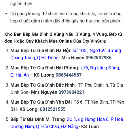
nguồn điện
Cố gắng không để chuột vào trong khu bếp, tránh trường
hợp chuột gặm nhấm dây điện gây hư hại cho sản phẩm.
Kho Bán Bếp Gia Đình 2 Vùng Nấu, 3 Vùng, 4 Vùng, Bếp từ
đơn Hoặc Quý Khách Mua Online Của Cty VinSun:
Mua Bếp Từ Gia Đình
Hà Nội:
số 105 , Ngõ169, đường
Quang Trung, Q.Hà Đông
-
Mrs Huyền
0962507936
Mua Bếp Từ Gia Đình
Hải Phòng:
276, Đg Lũng Đông,
Q. Hải An
– KS Lương
0865444587
Mua Bếp Từ Gia Đình Bắc Ninh:
TT. Phù Chẩn, h. Từ Gia
Đình Sơn-
Mrs Nguyên
0973904221
Mua Bếp Từ Gia Đình Yên Bái
: Tổ 6, TT Yên Bình, TP Yên
Bái-
KS Long:
0812521555
Bếp Từ Gia Đình M. Trung
:
Số 3, đg Hưng Hoá 6, P. Hoà
Cường Nam, Q. Hải Châu, Đà Nẵng
-
KS Tuân
: