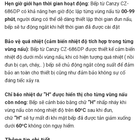
Hẹn giờ giới hạn thời gian hoạt động:
Bếp từ Canzy CZ-
686DP có khả năng hẹn giờ độc lập từng vùng nấu từ
00-99
phút
, người dùng có thể dễ dàng thiết lập thời gian đun nấu,
bếp sẽ tư động ngắt khi hết thời gian đã được cài đặt
Bảo vệ quá nhiệt (cảm biến nhiệt độ tích hợp trong từng
vùng nấu):
Bếp từ Canzy CZ-686DP được thiết kế cảm biến
nhiệt độ dưới mỗi vùng nấu, khi có hiện tượng quá nhiệt ( nồi
đun bị cạn, cháy,.. ) bếp sẽ chủ động ngắt công suất để đảm
bảo an toàn cho thiết bị cũng như đảm bảo không sự cố
đáng tiếc xảy ra.
Chỉ báo nhiệt dư “H” được hiển thị cho từng vùng nấu
còn nóng:
Bếp sẽ cảnh báo bằng chữ
“H”
nhấp nháy khi
vùng nấu còn nóng nhiệt độ trên
60ºC
sau khi đun,
chữ
“H”
sẽ tự mất đi khi mặt bếp đã được tản giảm xuống
dưới
60ºC
không còn nguy hiểm.
Thông tin chi tiết