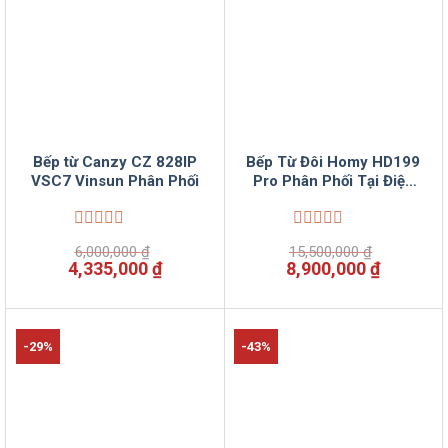
Bếp từ Canzy CZ 828IP
Bếp Từ Đôi Homy HD199
VSC7 Vinsun Phân Phối
Pro Phân Phối Tại Điện
Máy VinSun
Được
Được
6,000,000
₫
15,500,000
₫
xếp
xếp
Giá
Giá
Giá
Giá
4,335,000
₫
8,900,000
₫
hạng
hạng
gốc
hiện
gốc
hiện
0
0
là:
tại
là:
tại
5
5
6,000,000 ₫.
là:
15,500,000 ₫.
là:
sao
sao
4,335,000 ₫.
8,900,00
-29%
-43%