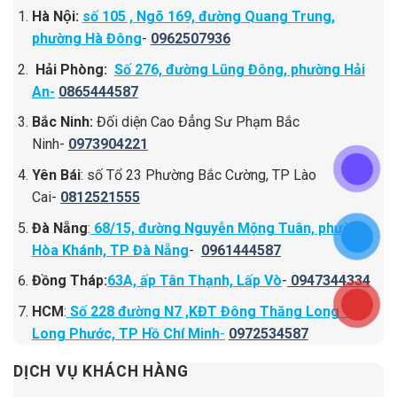
Hà Nội:
số 105 , Ngõ 169, đường Quang Trung,
phường Hà Đông
-
0962507936
Hải Phòng:
Số 276, đường Lũng Đông, phường Hải
An-
0865444587
Bắc Ninh:
Đối diện Cao Đẳng Sư Phạm Bắc
Ninh-
0973904221
Yên Bái
: số Tổ 23 Phường Bắc Cường, TP Lào
Cai-
0812521555
Đà Nẵng
:
68/15, đường Nguyễn Mộng Tuân, phường
Hòa Khánh, TP Đà Nẵng
-
0961444587
Đồng Tháp:
63A, ấp Tân Thạnh, Lấp Vò
-
0947344334
HCM
:
Số 228 đường N7 ,KĐT Đông Thăng Long – P
Long Phước, TP Hồ Chí Minh
-
0972534587
DỊCH VỤ KHÁCH HÀNG