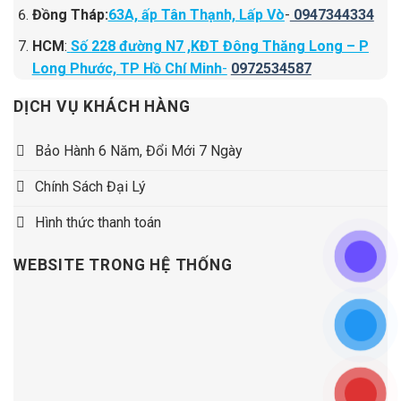
Đồng Tháp:
63A, ấp Tân Thạnh, Lấp Vò
-
0947344334
HCM
:
Số 228 đường N7 ,KĐT Đông Thăng Long – P
Long Phước, TP Hồ Chí Minh
-
0972534587
DỊCH VỤ KHÁCH HÀNG
Bảo Hành 6 Năm, Đổi Mới 7 Ngày
Chính Sách Đại Lý
Hình thức thanh toán
WEBSITE TRONG HỆ THỐNG