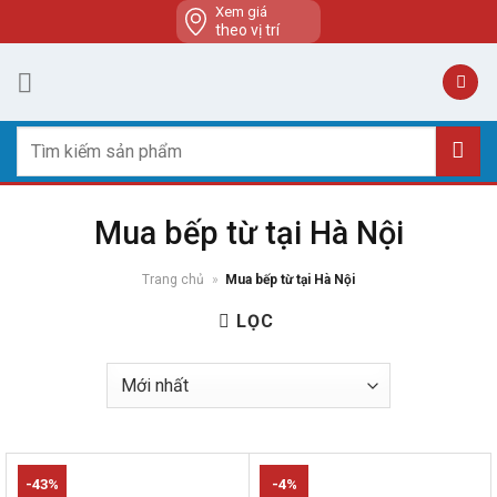
Skip
Xem giá
theo vị trí
to
content
Tìm
kiếm:
Mua bếp từ tại Hà Nội
Trang chủ
»
Mua bếp từ tại Hà Nội
LỌC
-43%
-4%