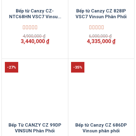
Bếp từ Canzy CZ-
Bếp từ Canzy CZ 828IP
NTC68HN VSC7 Vinsun
VSC7 Vinsun Phân Phối
Phân Phối
Được
Được
4,900,000
₫
6,000,000
₫
xếp
xếp
Giá
Giá
Giá
Giá
3,440,000
₫
4,335,000
₫
hạng
hạng
gốc
hiện
gốc
hiện
0
0
là:
tại
là:
tại
5
5
4,900,000 ₫.
là:
6,000,000 ₫.
là:
sao
sao
3,440,000 ₫.
4,335,00
-27%
-35%
Bếp Từ CANZY CZ 99DP
Bếp từ Canzy CZ 686DP
VINSUN Phân Phối
Vinsun phân phối