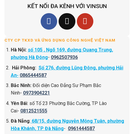
KẾT NỐI ĐA KÊNH VỚI VINSUN
CTY CP TKXD VÀ ỨNG DỤNG CÔNG NGHỆ VIỆT NAM
Hà Nội:
số 105 , Ngõ 169, đường Quang Trung,
phường Hà Đông
-
0962507936
Hải Phòng:
Số 276, đường Lũng Đông, phường Hải
An-
0865444587
Bắc Ninh:
Đối diện Cao Đẳng Sư Phạm Bắc
Ninh-
0973904221
Yên Bái
: số Tổ 23 Phường Bắc Cường, TP Lào
Cai-
0812521555
Đà Nẵng
:
68/15, đường Nguyễn Mộng Tuân, phường
Hòa Khánh, TP Đà Nẵng
-
0961444587