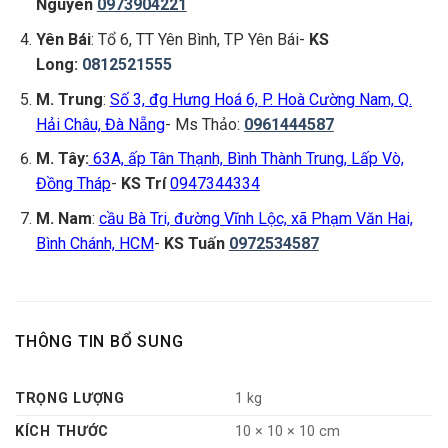
Nguyên
0973904221
Yên Bái
: Tổ 6, TT Yên Bình, TP Yên Bái-
KS
Long:
0812521555
M. Trung
:
Số 3, đg Hưng Hoá 6, P. Hoà Cường Nam, Q.
Hải Châu, Đà Nẵng
- Ms Thảo:
0961444587
M. Tây:
63A, ấp Tân Thạnh, Bình Thành Trung, Lấp Vò,
Đồng Tháp
-
KS Trí
0947344334
M. Nam
:
cầu Bà Tri, đường Vĩnh Lộc, xã Phạm Văn Hai,
Bình Chánh, HCM
-
KS Tuấn
0972534587
THÔNG TIN BỔ SUNG
TRỌNG LƯỢNG
1 kg
KÍCH THƯỚC
10 × 10 × 10 cm