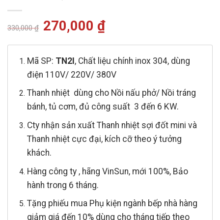
Giá
270,000
₫
Giá
330,000
₫
gốc
hiện
là:
tại
330,000 ₫.
là:
270,000 ₫.
Mã SP:
TN2I
, Chất liệu chính inox 304, dùng
điện 110V/ 220V/ 380V
Thanh nhiệt dùng cho Nồi nấu phở/ Nồi tráng
bánh, tủ cơm, đủ công suất 3 đến 6 KW.
Cty nhận sản xuất Thanh nhiệt sợi đốt mini và
Thanh nhiệt cực đại, kích cỡ theo ý tưởng
khách.
Hàng công ty , hãng VinSun, mới 100%, Bảo
hành trong 6 tháng.
Tặng phiếu mua Phụ kiện ngành bếp nhà hàng
giảm giá đến 10% dùng cho tháng tiếp theo