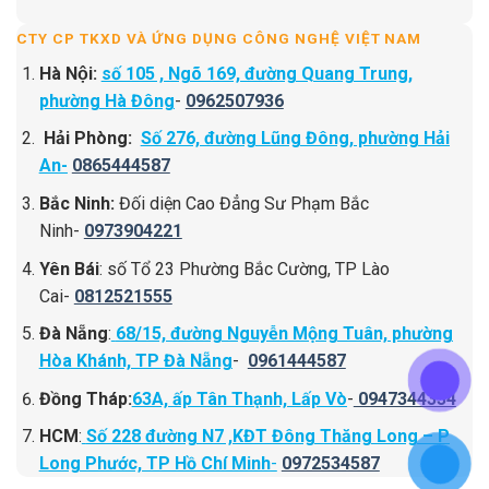
CTY CP TKXD VÀ ỨNG DỤNG CÔNG NGHỆ VIỆT NAM
Hà Nội:
số 105 , Ngõ 169, đường Quang Trung,
phường Hà Đông
-
0962507936
Hải Phòng:
Số 276, đường Lũng Đông, phường Hải
An-
0865444587
Bắc Ninh:
Đối diện Cao Đẳng Sư Phạm Bắc
Ninh-
0973904221
Yên Bái
: số Tổ 23 Phường Bắc Cường, TP Lào
Cai-
0812521555
Đà Nẵng
:
68/15, đường Nguyễn Mộng Tuân, phường
Hòa Khánh, TP Đà Nẵng
-
0961444587
Đồng Tháp:
63A, ấp Tân Thạnh, Lấp Vò
-
0947344334
HCM
:
Số 228 đường N7 ,KĐT Đông Thăng Long – P
Long Phước, TP Hồ Chí Minh
-
0972534587