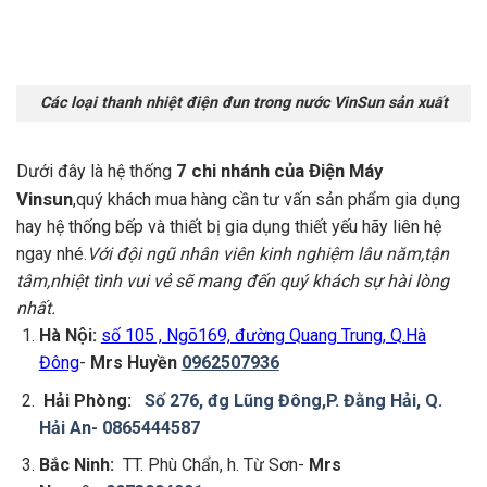
Các loại thanh nhiệt điện đun trong nước VinSun sản xuất
7 chi nhánh của
Điện Máy
Dưới đây là hệ thống
Vinsun
,quý khách mua hàng cần tư vấn sản phẩm gia dụng
hay hệ thống bếp và thiết bị gia dụng thiết yếu hãy liên hệ
ngay nhé.
Với đội ngũ nhân viên kinh nghiệm lâu năm,tận
tâm,nhiệt tình vui vẻ sẽ mang đến quý khách sự hài lòng
nhất.
Hà Nội:
số 105 , Ngõ169, đường Quang Trung, Q.Hà
Đông
-
Mrs Huyền
0962507936
Hải Phòng:
Số 276, đg Lũng Đông,P. Đằng Hải, Q.
Hải An-
0865444587
Bắc Ninh:
TT. Phù Chẩn, h. Từ Sơn-
Mrs