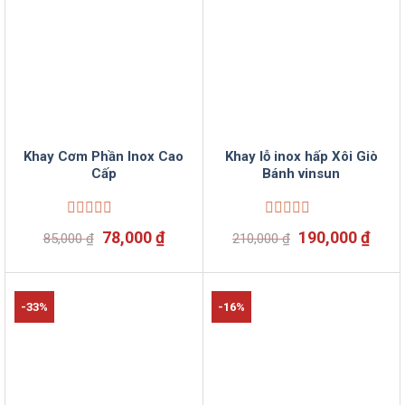
Khay Cơm Phần Inox Cao
Khay lỗ inox hấp Xôi Giò
Cấp
Bánh vinsun
Được
Được
Giá
Giá
Giá
Giá
78,000
₫
190,000
₫
85,000
₫
210,000
₫
xếp
xếp
gốc
hiện
gốc
hiện
hạng
hạng
là:
tại
là:
tại
0
0
85,000 ₫.
là:
210,000 ₫.
là:
5
5
78,000 ₫.
190,
sao
sao
-33%
-16%