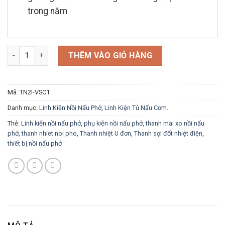
trong năm
Thanh nhiệt tủ nấu cơm số lượng
THÊM VÀO GIỎ HÀNG
Mã:
TN2I-VSC1
Danh mục:
Linh Kiện Nồi Nấu Phở
,
Linh Kiện Tủ Nấu Cơm.
Thẻ:
Linh kiện nồi nấu phở
,
phụ kiện nồi nấu phở
,
thanh mai xo nồi nấu
phở
,
thanh nhiet noi pho
,
Thanh nhiệt U đơn
,
Thanh sợi đốt nhiệt điện
,
thiết bị nồi nấu phở