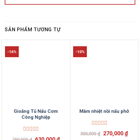
SẢN PHẨM TƯƠNG TỰ
-16%
-10%
Gioăng Tủ Nấu Cơm
Mâm nhiệt nồi nấu phở
Công Nghiệp
Được
Giá
Giá
270,000
₫
300,000
₫
xếp
Được
gốc
hiện
Giá
Giá
630,000
₫
750,000
₫