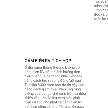
Toshiba 
minh. Đó
.
Toshiba 
đọc và g
toán bộ 
CẢM BIẾN RV TÍCH HỢP
Ổ đĩa cứng thông thường không có
cảm biến RV có thể ảnh hưởng đến
hiệu suất của hệ thống nhiều khoang
bằng cách tạo ra rung động ‘gõ cửa’.
Toshiba S300 đảm bảo độ tin cậy cao
bằng cách giảm thiểu hiệu ứng rung
thông qua công nghệ cảm biến và điều
khiển tiên tiến. Nhiều cảm biến phát
hiện cú sốc nhỏ nhất và cảm biến RV
tích hợp cũng bù cho độ rung khi quay