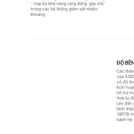
– loại bỏ khả năng rung động ‘gây sốc’
trong các hệ thống giám sát nhiều
khoang.
ĐỘ BỀN
Các thàn
của S300
có độ tin
kích hoạ
hỗ trợ m
thời tự đ
Lên đến 
bình thấ
180TB mỗ
hành hệ 