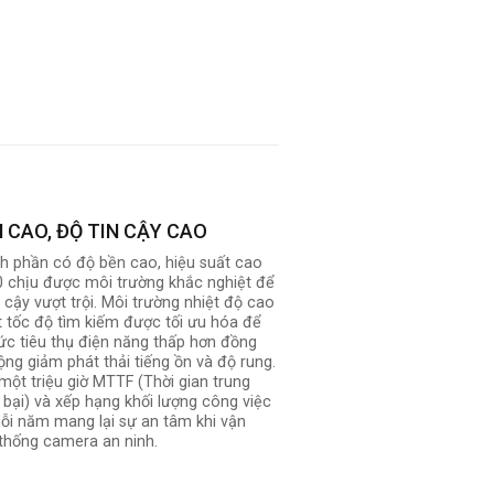
 CAO, ĐỘ TIN CẬY CAO
h phần có độ bền cao, hiệu suất cao
 chịu được môi trường khắc nghiệt để
 cậy vượt trội. Môi trường nhiệt độ cao
t tốc độ tìm kiếm được tối ưu hóa để
ức tiêu thụ điện năng thấp hơn đồng
ộng giảm phát thải tiếng ồn và độ rung.
một triệu giờ MTTF (Thời gian trung
t bại) và xếp hạng khối lượng công việc
i năm mang lại sự an tâm khi vận
thống camera an ninh.