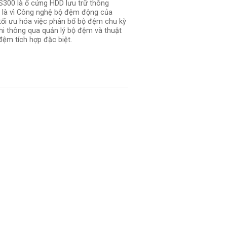
S300 là ổ cứng HDD lưu trữ thông
 là vì Công nghệ bộ đệm động của
tối ưu hóa việc phân bổ bộ đệm chu kỳ
hi thông qua quản lý bộ đệm và thuật
đệm tích hợp đặc biệt.