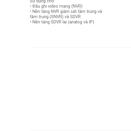
Sử dụng cho:
• Đầu ghi video mạng (NVR)
• Nền tảng NVR giám sát tầm trung và
tầm trung (SNVR) và SDVR
• Nền tảng SDVR lai (analog và IP)