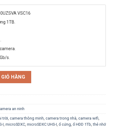
tại
là:
1,620,000 ₫.
10UZSVA VSC16
ợng 1TB.
.
 camera.
6Gb/s.
TB HDWV110UZSVA Surveillance 3.5 inch Vinsun Phân Phối số l
 GIỎ HÀNG
camera an ninh
 trời
,
camera thông minh
,
camera trong nhà
,
camera wifi
,
-I
,
microSDXC
,
microSDXC UHS-I
,
ổ cứng
,
ổ HDD 1Tb
,
thẻ nhớ