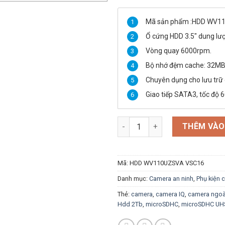
là:
1,800,000 ₫.
Mã sản phẩm :HDD WV1
Ổ cứng HDD 3.5″ dung lư
Vòng quay 6000rpm.
Bộ nhớ đệm cache: 32MB
Chuyên dụng cho lưu trữ
Giao tiếp SATA3, tốc độ 
Ổ cứng Camera Toshiba S300 1
THÊM VÀO
Mã:
HDD WV110UZSVA VSC16
Danh mục:
Camera an ninh
,
Phụ kiện 
Thẻ:
camera
,
camera IQ
,
camera ngoài
Hdd 2Tb
,
microSDHC
,
microSDHC UHS