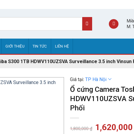
Miề
M. 
GIỚI THIỆU
TIN TỨC
LIÊN HỆ
ba S300 1TB HDWV110UZSVA Surveillance 3.5 inch Vinsun 
Giá tại:
TP Hà Nội
Ổ cứng Camera Tos
HDWV110UZSVA Surv
Phối
Giá
1,620,00
1,800,000
₫
gốc