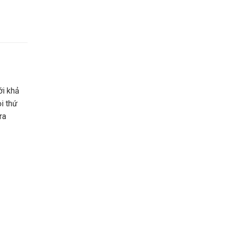
ới khả
i thứ
ra