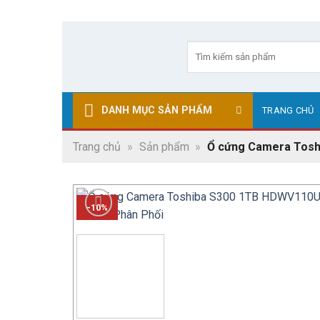
Skip
to
Tìm
kiếm:
content
DANH MỤC SẢN PHẨM
TRANG CHỦ
Trang chủ
»
Sản phẩm
»
Ổ cứng Camera Toshi
-10%