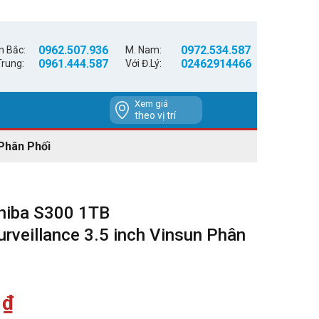
0962.507.936
0972.534.587
n Bắc:
M. Nam:
0961.444.587
02462914466
Trung:
Với Đ.Lý:
Xem giá
theo vị trí
Phân Phối
hiba S300 1TB
eillance 3.5 inch Vinsun Phân
0
₫
Giá
hiện