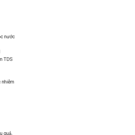
ọc nước
l
ễm TDS
c nhiễm
ệu quả,