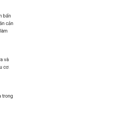
ặn bẩn
găn cản
 làm
ừa và
u cơ.
a trong