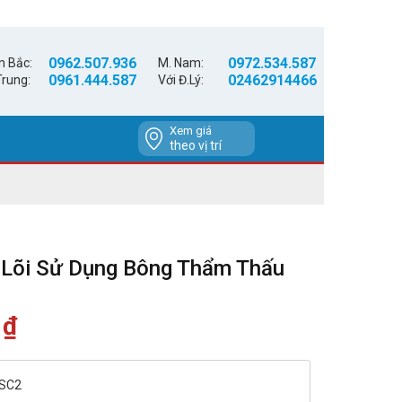
0962.507.936
0972.534.587
n Bắc:
M. Nam:
0961.444.587
02462914466
Trung:
Với Đ.Lý:
Xem giá
theo vị trí
 Lõi Sử Dụng Bông Thẩm Thấu
0
₫
Giá
hiện
tại
là:
1,500,000 ₫.
VSC2