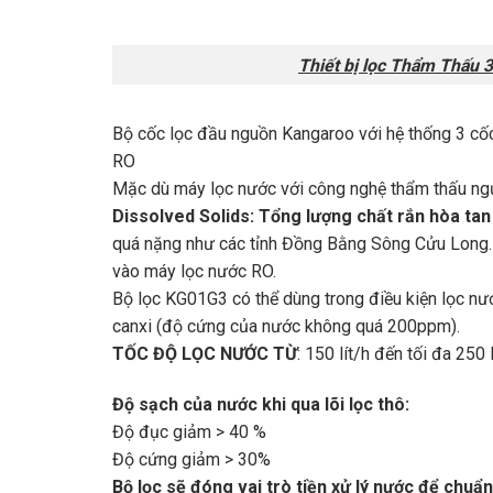
Thiết bị lọc Thẩm Thấu 3
Bộ cốc lọc đầu nguồn Kangaroo với hệ thống 3 cố
RO
Mặc dù máy lọc nước với công nghệ thẩm thấu ngư
Dissolved Solids: Tổng lượng chất rắn hòa tan
quá nặng như các tỉnh Đồng Bằng Sông Cửu Long. 
vào máy lọc nước RO.
Bộ lọc KG01G3 có thể dùng trong điều kiện lọc nư
canxi (độ cứng của nước không quá 200ppm).
TỐC ĐỘ LỌC NƯỚC TỪ
: 150 lít/h đến tối đa 250
Độ sạch của nước khi qua lõi lọc thô:
Độ đục giảm > 40 %
Độ cứng giảm > 30%
Bộ lọc sẽ đóng vai trò tiền xử lý nước để chuẩn 