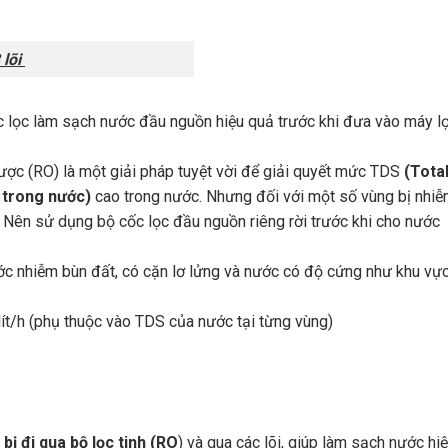
 lõi
c lọc làm sạch nước đầu nguồn hiệu quả trước khi đưa vào máy l
ợc (RO) là một giải pháp tuyệt vời để giải quyết mức TDS
(Tota
 trong nước)
cao trong nước. Nhưng đối với một số vùng bị nhi
Nên sử dụng bộ cốc lọc đầu nguồn riêng rời trước khi cho nước
ớc nhiễm bùn đất, có cặn lơ lửng và nước có độ cứng như khu vự
 lít/h (phụ thuộc vào TDS của nước tại từng vùng)
bị đi qua bộ lọc tinh (RO
) và qua các lõi, giúp làm sạch nước hi