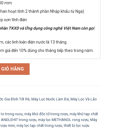
 600 mm
 Than hoạt tính 2 thành phần Nhập khẩu từ Nga)
ép sơn tĩnh điện
 phần TKXD và Ứng dụng công nghệ Việt Nam còn gọi
 các linh kiện điện nước là 13 tháng.
m giá đến 10% dùng cho tháng tiếp theo trong năm.
ng Bông Thẩm Thấu số lượng
 GIỎ HÀNG
c Gia Đình Tốt Rẻ
,
Máy Lọc Nước Làm Đá
,
Máy Lọc Và Lão
to trong ruou
,
máy khử độc tố trong rượu
,
máy khử tạp chất
̣c ANDLEHIT trong rượu
,
máy lọc METHANOL rong rượu
,
Máy
rượu mini
,
máy lọc tạp chất trong rượu
,
thiết bị lọc rượu