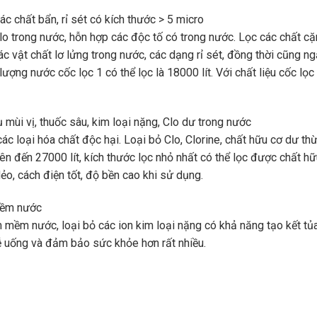
ác chất bẩn, rỉ sét có kích thước > 5 micro
Clo trong nước, hỗn hợp các độc tố có trong nước. Lọc các chất c
ác vật chất lơ lửng trong nước, các dạng rỉ sét, đồng thời cũng n
 lượng nước cốc lọc 1 có thể lọc là 18000 lít. Với chất liệu cốc lọc
ụ mùi vị, thuốc sâu, kim loại nặng, Clo dư trong nước
các loại hóa chất độc hại. Loại bỏ Clo, Clorine, chất hữu cơ dư th
ên đến 27000 lít, kích thước lọc nhỏ nhất có thể lọc được chất hữ
ẻo, cách điện tốt, độ bền cao khi sử dụng.
 mềm nước
m mềm nước, loại bỏ các ion kim loại nặng có khả năng tạo kết tủ
 uống và đảm bảo sức khỏe hơn rất nhiều.