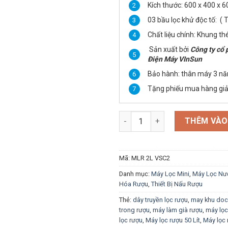
Kích thước: 600 x 400 x
03 bầu lọc khử độc tố: (
Chất liệu chính: Khung th
Sản xuất bởi
Công ty cổ
Điện Máy VInSun
Bảo hành: thân máy 3 năm,
Tặng phiếu mua hàng giả
Máy Lọc Gia Đình 3 Lõi Sử Dụ
THÊM VÀO
Mã:
MLR 2L VSC2
Danh mục:
Máy Lọc Mini
,
Máy Lọc Nướ
Hóa Rượu
,
Thiết Bị Nấu Rượu
Thẻ:
dây truyền lọc rượu
,
may khu doc 
trong rượu
,
máy làm già rượu
,
máy lo
lọc rượu
,
Máy lọc rượu 50 Lít
,
Máy lọc 