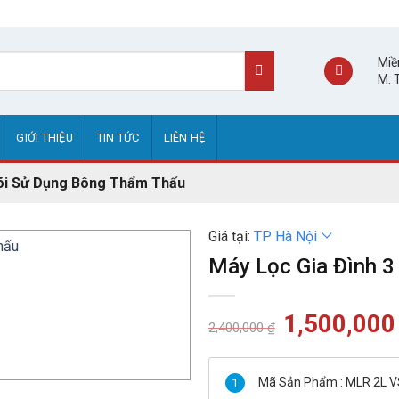
Miề
M. 
GIỚI THIỆU
TIN TỨC
LIÊN HỆ
Lõi Sử Dụng Bông Thẩm Thấu
Giá tại:
TP Hà Nội
Máy Lọc Gia Đình 3
Giá
1,500,00
2,400,000
₫
gốc
là:
2,400,000 ₫.
Mã Sản Phẩm : MLR 2L 