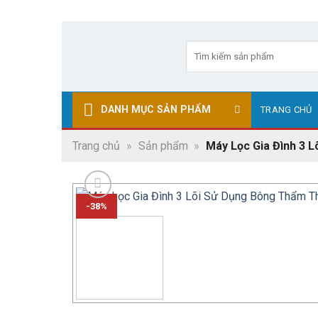
Skip
to
Tìm
kiếm:
content
DANH MỤC SẢN PHẨM
TRANG CHỦ
Trang chủ
»
Sản phẩm
»
Máy Lọc Gia Đình 3 
-38%