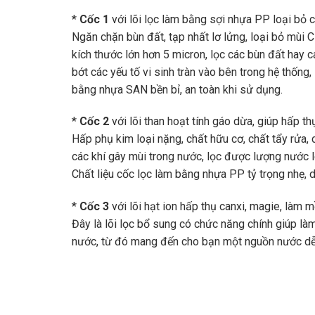
*
Cốc 1
với lõi lọc làm bằng sợi nhựa PP loại bỏ c
Ngăn chặn bùn đất, tạp nhất lơ lửng, loại bỏ mùi 
kích thước lớn hơn 5 micron, lọc các bùn đất hay c
bớt các yếu tố vi sinh tràn vào bên trong hệ thống,
bằng nhựa SAN bền bỉ, an toàn khi sử dụng.
*
Cốc 2
với lõi than hoạt tính gáo dừa, giúp hấp th
Hấp phụ kim loại nặng, chất hữu cơ, chất tẩy rửa, 
các khí gây mùi trong nước, lọc được lượng nước l
Chất liệu cốc lọc làm bằng nhựa PP tỷ trọng nhẹ, d
*
Cốc 3
với lõi hạt ion hấp thụ canxi, magie, làm
Đây là lõi lọc bổ sung có chức năng chính giúp là
nước, từ đó mang đến cho bạn một nguồn nước dễ