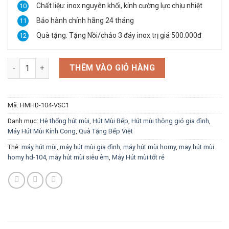
Chất liệu: inox nguyên khối, kính cường lực chịu nhiệt
Bảo hành chính hãng 24 tháng
Quà tặng: Tặng Nồi/chảo 3 đáy inox trị giá 500.000đ
Máy hút mùi HOMY HD-104 Nhập Khẩu Bởi Điện Máy Vinsuncom
THÊM VÀO GIỎ HÀNG
Mã:
HMHD-104-VSC1
Danh mục:
Hệ thống hút mùi
,
Hút Mùi Bếp
,
Hút mùi thông gió gia đình
,
Máy Hút Mùi Kính Cong
,
Quà Tặng Bếp Việt
Thẻ:
máy hút mùi
,
máy hút mùi gia đình
,
máy hút mùi homy
,
may hút mùi
homy hd-104
,
máy hút mùi siêu êm
,
Máy Hút mùi tốt rẻ