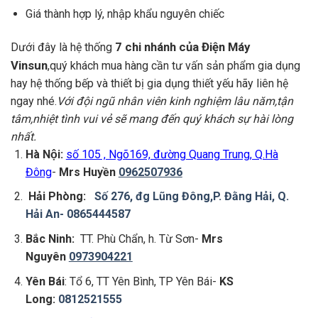
Giá thành hợp lý, nhập khẩu nguyên chiếc
7 chi nhánh của
Điện Máy
Dưới đây là hệ thống
Vinsun
,quý khách mua hàng cần tư vấn sản phẩm gia dụng
hay hệ thống bếp và thiết bị gia dụng thiết yếu hãy liên hệ
ngay nhé.
Với đội ngũ nhân viên kinh nghiệm lâu năm,tận
tâm,nhiệt tình vui vẻ sẽ mang đến quý khách sự hài lòng
nhất.
Hà Nội:
số 105 , Ngõ169, đường Quang Trung, Q.Hà
Đông
-
Mrs Huyền
0962507936
Hải Phòng:
Số 276, đg Lũng Đông,P. Đằng Hải, Q.
Hải An-
0865444587
Bắc Ninh:
TT. Phù Chẩn, h. Từ Sơn-
Mrs
Nguyên
0973904221
Yên Bái
: Tổ 6, TT Yên Bình, TP Yên Bái-
KS
Long:
0812521555