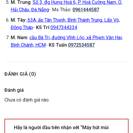
M. Trung
:
Số 3, đg Hưng Hoá 6, P. Hoà Cường Nam, Q.
Hải Châu, Đà Nẵng
- Ms Thảo:
0961444587
M. Tây:
63A, ấp Tân Thạnh, Bình Thành Trung, Lấp Vò,
Đồng Tháp
-
KS Trí
0947344334
M. Nam
:
cầu Bà Tri, đường Vĩnh Lộc, xã Phạm Văn Hai,
Bình Chánh, HCM
-
KS Tuấn
0972534587
ĐÁNH GIÁ (0)
Đánh giá
Chưa có đánh giá nào.
Hãy là người đầu tiên nhận xét “Máy hút mùi