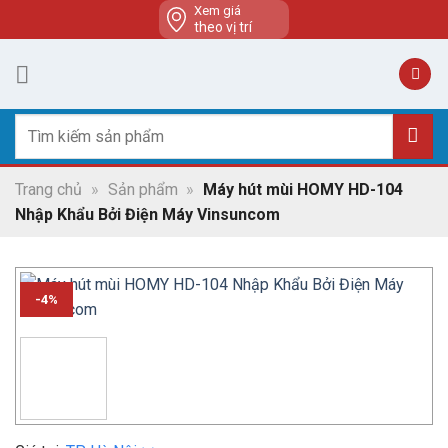
Skip
Xem giá
theo vị trí
to
content
Tìm
kiếm:
Trang chủ
»
Sản phẩm
»
Máy hút mùi HOMY HD-104
Nhập Khẩu Bởi Điện Máy Vinsuncom
-4%