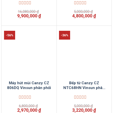
Được
Được
16,080,000
₫
5,000,000
₫
xếp
xếp
Giá
Giá
Giá
Giá
9,900,000
₫
4,800,000
₫
hạng
hạng
gốc
hiện
gốc
hiện
0
0
là:
tại
là:
tại
5
5
16,080,000 ₫.
là:
5,000,000 ₫.
là:
sao
sao
9,900,000 ₫.
4,800,00
-56%
-36%
Máy hút mùi Canzy CZ
Bếp từ Canzy CZ
806DQ Vinsun phân phối
NTC68HN Vinsun phân
phối
Được
Được
6,800,000
₫
5,000,000
₫
xếp
xếp
Giá
Giá
Giá
Giá
2,970,000
₫
3,220,000
₫
hạng
hạng