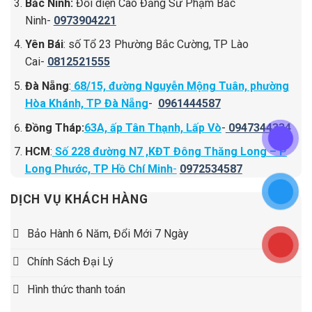
Bắc Ninh:
Đối diện Cao Đẳng Sư Phạm Bắc
Ninh-
0973904221
Yên Bái
: số Tổ 23 Phường Bắc Cường, TP Lào
Cai-
0812521555
Đà Nẵng
:
68/15, đường Nguyễn Mộng Tuân, phường
Hòa Khánh, TP Đà Nẵng
-
0961444587
Đồng Tháp:
63A, ấp Tân Thạnh, Lấp Vò
-
0947344334
HCM
:
Số 228 đường N7 ,KĐT Đông Thăng Long – P
Long Phước, TP Hồ Chí Minh
-
0972534587
DỊCH VỤ KHÁCH HÀNG
Bảo Hành 6 Năm, Đổi Mới 7 Ngày
Chính Sách Đại Lý
Hình thức thanh toán