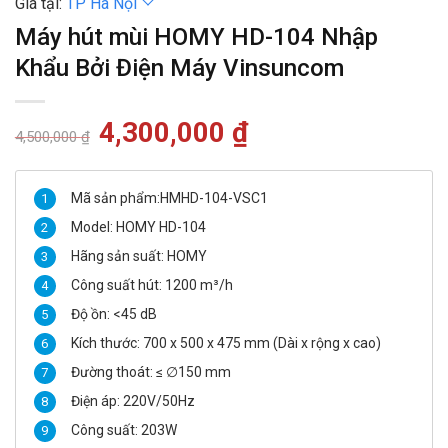
Giá tại:
TP Hà Nội
Máy hút mùi HOMY HD-104 Nhập
Khẩu Bởi Điện Máy Vinsuncom
Giá
4,300,000
₫
Giá
4,500,000
₫
gốc
hiện
là:
tại
4,500,000 ₫.
là:
4,300,000 ₫.
Mã sản phẩm:HMHD-104-VSC1
Model: HOMY HD-104
Hãng sản suất: HOMY
Công suất hút: 1200 m³/h
Độ ồn: <45 dB
Kích thước: 700 x 500 x 475 mm (Dài x rộng x cao)
Đường thoát: ≤ ∅150 mm
Điện áp: 220V/50Hz
Công suất: 203W