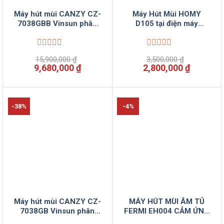
Máy hút mùi CANZY CZ-
Máy Hút Mùi HOMY
7038GBB Vinsun phân
D105 tại điện máy
phối
VINSUN
Được
Được
15,900,000
₫
3,500,000
₫
xếp
xếp
Giá
Giá
Giá
Giá
9,680,000
₫
2,800,000
₫
hạng
hạng
gốc
hiện
gốc
hiện
0
0
là:
tại
là:
tại
5
5
15,900,000 ₫.
là:
3,500,000 ₫.
là:
sao
sao
9,680,000 ₫.
2,800,00
-38%
-4%
Máy hút mùi CANZY CZ-
MÁY HÚT MÙI ÂM TỦ
7038GB Vinsun phân
FERMI EH004 CẢM ỨNG
phối
VÂN TAY