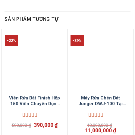
SẢN PHẨM TƯƠNG TỰ
-22%
-39%
Viên Rửa Bát Finish Hộp
Máy Rửa Chén Bát
150 Viên Chuyên Dụng
Junger DWJ-100 Tại
VinSun Phân Phối Nhật
Điện Máy VinSun
Bản
Được
Được
Giá
Giá
390,000
₫
500,000
₫
18,000,000
₫
xếp
xếp
gốc
hiện
Giá
Giá
11,000,000
₫
hạng
hạng