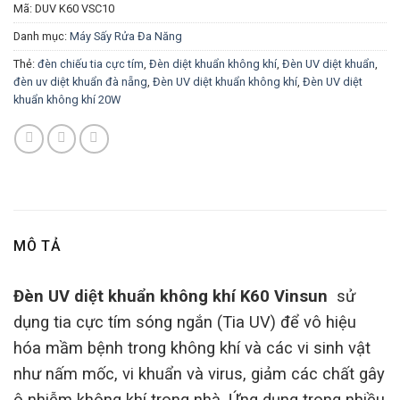
Mã:
DUV K60 VSC10
Danh mục:
Máy Sấy Rửa Đa Năng
Thẻ:
đèn chiếu tia cực tím
,
Đèn diệt khuẩn không khí
,
Đèn UV diệt khuẩn
,
đèn uv diệt khuẩn đà nẵng
,
Đèn UV diệt khuẩn không khí
,
Đèn UV diệt
khuẩn không khí 20W
MÔ TẢ
Đèn UV diệt khuẩn không khí K60 Vinsun
sử
dụng tia cực tím sóng ngắn (Tia UV) để vô hiệu
hóa mầm bệnh trong không khí và các vi sinh vật
như nấm mốc, vi khuẩn và virus, giảm các chất gây
ô nhiễm không khí trong nhà. Ứng dụng trong nhiều