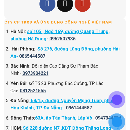
CTY CP TKXD VÀ ỨNG DỤNG CÔNG NGHỆ VIỆT NAM
Hà Nội:
số 105 , Ngõ 169, đường Quang Trung,
phường Hà Đông
-
0962507936
Hải Phòng:
Số 276, đường Lũng Đông, phường Hải
An-
0865444587
Bắc Ninh:
Đối diện Cao Đẳng Sư Phạm Bắc
Ninh-
0973904221
Yên Bái
: số Tổ 23 Phường Bắc Cường, TP Lào
Cai-
0812521555
Đà Nẵng
:
68/15, đường Nguyễn Mộng Tuân, phường
Hòa Khánh, TP Đà Nẵng
-
0961444587
Đồng Tháp:
63A, ấp Tân Thạnh, Lấp Vò
-
0947344334
HCM
:
Số 228 đường N7 ,KĐT Đông Thăng Long – P