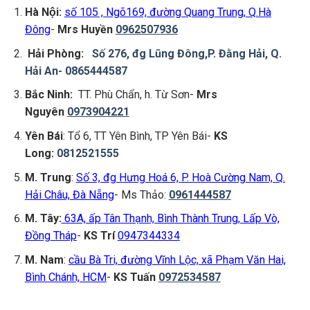
Hà Nội:
số 105 , Ngõ169, đường Quang Trung, Q.Hà
Đông
-
Mrs Huyền
0962507936
Hải Phòng:
Số 276, đg Lũng Đông,P. Đằng Hải, Q.
Hải An-
0865444587
Bắc Ninh:
TT. Phù Chẩn, h. Từ Sơn-
Mrs
Nguyên
0973904221
Yên Bái
: Tổ 6, TT Yên Bình, TP Yên Bái-
KS
Long:
0812521555
M. Trung
:
Số 3, đg Hưng Hoá 6, P. Hoà Cường Nam, Q.
Hải Châu, Đà Nẵng
- Ms Thảo:
0961444587
M. Tây:
63A, ấp Tân Thạnh, Bình Thành Trung, Lấp Vò,
Đồng Tháp
-
KS Trí
0947344334
M. Nam
:
cầu Bà Tri, đường Vĩnh Lộc, xã Phạm Văn Hai,
Bình Chánh, HCM
-
KS Tuấn
0972534587