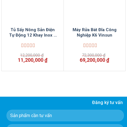
Tủ Sấy Nông Sản Điện
Máy Rửa Bát Đĩa Công
Tự Động 12 Khay Inox 1
Nghiệp K6 Vinsun
Lớp Dùng 30 Kg Nông
Sản VinSun
Được
Được
12,200,000
₫
72,300,000
₫
xếp
xếp
Giá
Giá
Giá
Giá
11,200,000
₫
69,200,000
₫
hạng
hạng
gốc
hiện
gốc
hiện
0
0
là:
tại
là:
tại
5
5
12,200,000 ₫.
là:
72,300,000 ₫.
là:
sao
sao
11,200,000 ₫.
69,200,
Đăng ký tư vấn