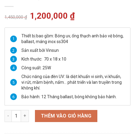
Giá
1,200,000
₫
Giá
1,450,000
₫
gốc
hiện
là:
tại
1,450,000 ₫.
là:
1,200,000 ₫.
Thiết bị bao gồm: Bóng uv, ống thạch anh bảo vệ bóng,
ballast, máng inox ss304
Sản xuất bởi Vinsun
Kích thước: 70 x 18 x 10
Công suất: 25W
Chức năng của đèn UV: là diệt khuẩn vi sinh, vi khuẩn,
vi rút, mầm bệnh, nấm… phát triển và lan truyền trong
không khí.
Bảo hành: 12 Tháng ballast, bóng không bảo hành.
Đèn UV Diệt Khuẩn K60 Vinsun số lượng
THÊM VÀO GIỎ HÀNG