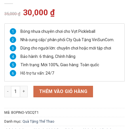
Giá
30,000
₫
Giá
35,000
₫
gốc
hiện
là:
tại
35,000 ₫.
là:
30,000 ₫.
Bóng nhưa chuyên chơi cho
Vợt Pickleball
Nhà cung cấp/ phân phối Cty Quà Tặng VinSunCom.
Dùng cho người lớn: chuyên chơi hoặc mới tập chơi
Bảo hành:
6 tháng,
Chính hãng
Tình trạng:
Mới 100%;
Giao hàng:
Toàn quốc
Hỗ trợ tư vấn:
24/7
Bóng Pickleball Bamboo Norrmal ball tại VinSunCom số lượng
THÊM VÀO GIỎ HÀNG
Mã:
BOPINO-VSCQT1
Danh mục:
Quà Tặng Thể Thao