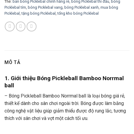
Thẻ:
bán bóng Picklebal chính hãng rẻ
,
bóng Picklebal thi đấu
,
bóng
Picklebal tím
,
bóng Picklebal vang
,
bóng Picklebal xanh
,
mua bóng
Picklebal
,
tặng bóng Picklebal
,
tổng kho bóng Picklebal
MÔ TẢ
1. Giới thiệu Bóng Pickleball Bamboo Norrmal
ball
– Bóng Pickleball Bamboo Norrmal ball là loại bóng giá rẻ,
thiết kế dành cho sân chơi ngoài trời. Bóng được làm bằng
công nghệ vật liệu giúp giảm thiểu được độ rung lắc, tương
thích với sân chơi và vợt một cách tối ưu.