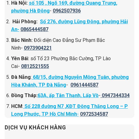
Hà Nội:
số 105 , Ngõ 169, đường Quang Trung,
phường Hà Đông
-
0962507936
Hải Phòng:
Số 276, đường Lũng Đông, phường Hải
An-
0865444587
Bắc Ninh:
Đối diện Cao Đẳng Sư Phạm Bắc
Ninh-
0973904221
Yên Bái
: số Tổ 23 Phường Bắc Cường, TP Lào
Cai-
0812521555
Đà Nẵng
:
68/15, đường Nguyễn Mộng Tuân, phường
Hòa Khánh, TP Đà Nẵng
-
0961444587
Đồng Tháp:
63A, ấp Tân Thạnh, Lấp Vò
-
0947344334
HCM
:
Số 228 đường N7 ,KĐT Đông Thăng Long – P
Long Phước, TP Hồ Chí Minh
-
0972534587
DỊCH VỤ KHÁCH HÀNG