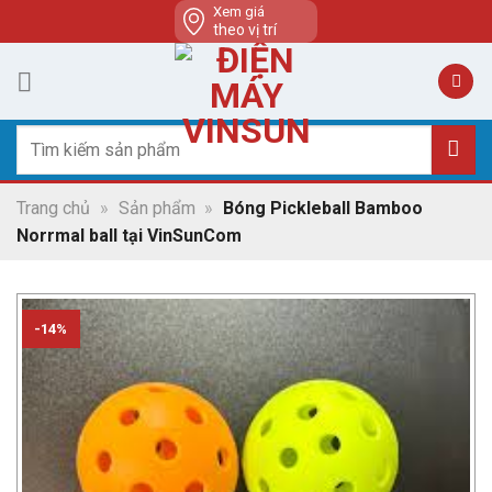
Skip
Xem giá
theo vị trí
to
content
Tìm
kiếm:
Trang chủ
»
Sản phẩm
»
Bóng Pickleball Bamboo
Norrmal ball tại VinSunCom
-14%