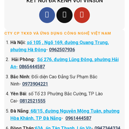
KẾT NỐI ĐA KÊNH VỚI VINSUN
CTY CP TKXD VÀ ỨNG DỤNG CÔNG NGHỆ VIỆT NAM
Hà Nội:
số 105 , Ngõ 169, đường Quang Trung,
phường Hà Đông
-
0962507936
Hải Phòng:
Số 276, đường Lũng Đông, phường Hải
An-
0865444587
Bắc Ninh:
Đối diện Cao Đẳng Sư Phạm Bắc
Ninh-
0973904221
Yên Bái
: số Tổ 23 Phường Bắc Cường, TP Lào
Cai-
0812521555
Đà Nẵng
:
68/15, đường Nguyễn Mộng Tuân, phường
Hòa Khánh, TP Đà Nẵng
-
0961444587
Đồng Tháp:
63A, ấp Tân Thạnh, Lấp Vò
-
0947344334