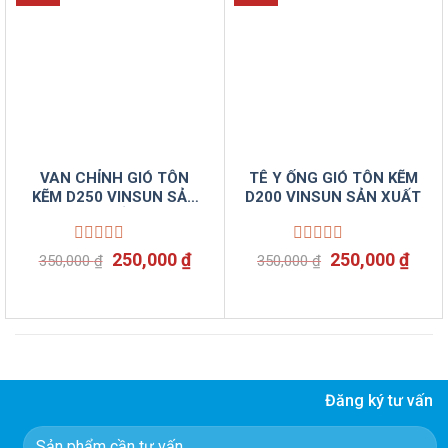
VAN CHỈNH GIÓ TÔN
TÊ Y ỐNG GIÓ TÔN KẼM
KẼM D250 VINSUN SẢN
D200 VINSUN SẢN XUẤT
XUẤT
Được
Giá
Giá
Được
Giá
Giá
250,000
₫
250,000
₫
350,000
₫
350,000
₫
xếp
xếp
gốc
hiện
gốc
hiện
hạng
hạng
là:
tại
là:
tại
0
0
350,000 ₫.
là:
350,000 ₫.
là:
5
5
250,000 ₫.
250,
sao
sao
Đăng ký tư vấn