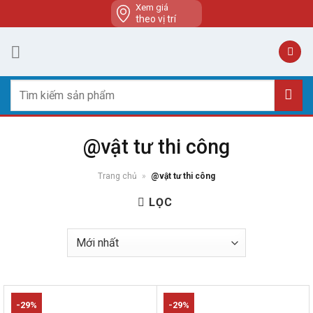
Skip
Xem giá
theo vị trí
to
content
Tìm
kiếm:
@vật tư thi công
Trang chủ
»
@vật tư thi công
LỌC
-29%
-29%