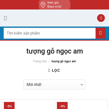
Skip
Xem giá
theo vị trí
to
content
Tìm
kiếm:
tượng gỗ ngọc am
Trang chủ
»
tượng gỗ ngọc am
LỌC
-5%
-5%