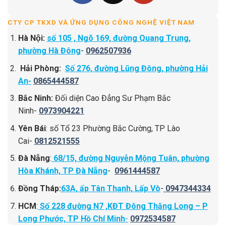
CTY CP TKXD VÀ ỨNG DỤNG CÔNG NGHỆ VIỆT NAM
Hà Nội:
số 105 , Ngõ 169, đường Quang Trung,
phường Hà Đông
-
0962507936
Hải Phòng:
Số 276, đường Lũng Đông, phường Hải
An-
0865444587
Bắc Ninh:
Đối diện Cao Đẳng Sư Phạm Bắc
Ninh-
0973904221
Yên Bái
: số Tổ 23 Phường Bắc Cường, TP Lào
Cai-
0812521555
Đà Nẵng
:
68/15, đường Nguyễn Mộng Tuân, phường
Hòa Khánh, TP Đà Nẵng
-
0961444587
Đồng Tháp:
63A, ấp Tân Thạnh, Lấp Vò
-
0947344334
HCM
:
Số 228 đường N7 ,KĐT Đông Thăng Long – P
Long Phước, TP Hồ Chí Minh
-
0972534587