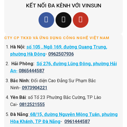
KẾT NỐI ĐA KÊNH VỚI VINSUN
CTY CP TKXD VÀ ỨNG DỤNG CÔNG NGHỆ VIỆT NAM
Hà Nội:
số 105 , Ngõ 169, đường Quang Trung,
phường Hà Đông
-
0962507936
Hải Phòng:
Số 276, đường Lũng Đông, phường Hải
An-
0865444587
Bắc Ninh:
Đối diện Cao Đẳng Sư Phạm Bắc
Ninh-
0973904221
Yên Bái
: số Tổ 23 Phường Bắc Cường, TP Lào
Cai-
0812521555
Đà Nẵng
:
68/15, đường Nguyễn Mộng Tuân, phường
Hòa Khánh, TP Đà Nẵng
-
0961444587