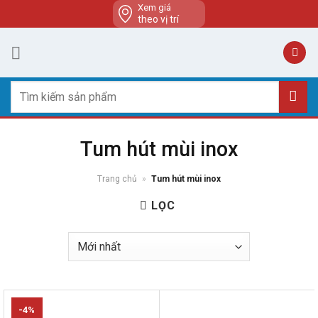
Skip
Xem giá
theo vị trí
to
content
Tìm
kiếm:
Tum hút mùi inox
Trang chủ
»
Tum hút mùi inox
LỌC
-4%