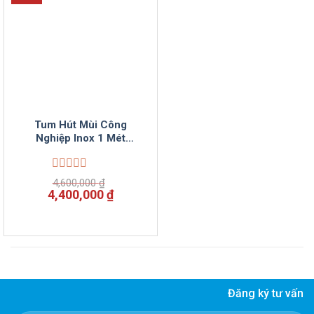
Tum Hút Mùi Công
Nghiệp Inox 1 Mét
VinSun
Được
4,600,000
₫
xếp
Giá
Giá
4,400,000
₫
hạng
gốc
hiện
0
là:
tại
5
4,600,000 ₫.
là:
sao
4,400,000 ₫.
Đăng ký tư vấn