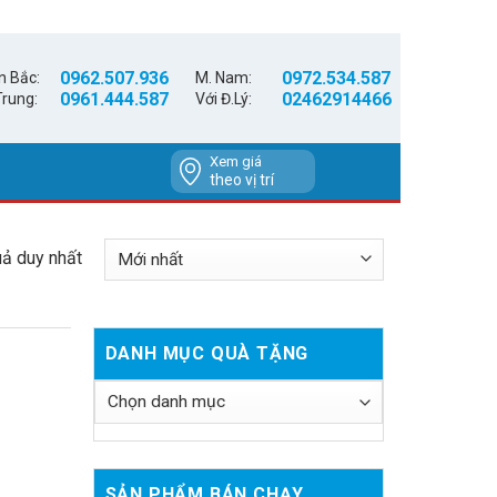
0962.507.936
0972.534.587
n Bắc:
M. Nam:
0961.444.587
02462914466
Trung:
Với Đ.Lý:
Xem giá
theo vị trí
uả duy nhất
DANH MỤC QUÀ TẶNG
SẢN PHẨM BÁN CHẠY