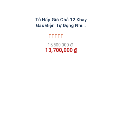
Tủ Hấp Giò Chả 12 Khay
Gas Điện Tự Động Nhiệt
VinSun
Được
15,500,000
₫
xếp
Giá
Giá
13,700,000
₫
hạng
gốc
hiện
0
là:
tại
5
15,500,000 ₫.
là:
sao
13,700,000 ₫.