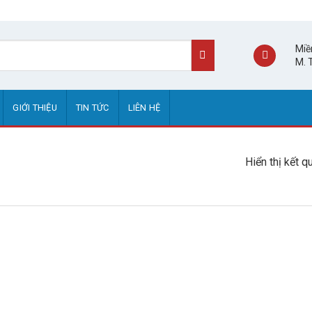
Miề
M. 
GIỚI THIỆU
TIN TỨC
LIÊN HỆ
Hiển thị kết q