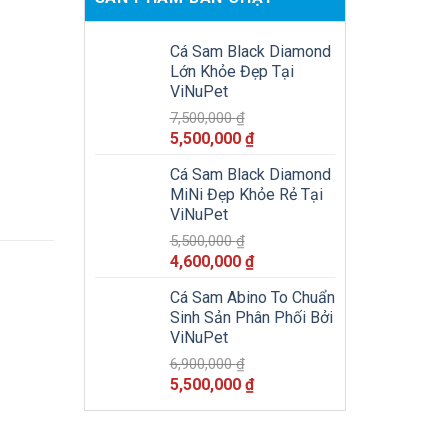
Cá Sam Black Diamond
Lớn Khỏe Đẹp Tại
ViNuPet
7,500,000
₫
Giá
Giá
5,500,000
₫
gốc
hiện
Cá Sam Black Diamond
là:
tại
MiNi Đẹp Khỏe Rẻ Tại
7,500,000 ₫.
là:
ViNuPet
5,500,000 ₫.
5,500,000
₫
Giá
Giá
4,600,000
₫
gốc
hiện
Cá Sam Abino To Chuẩn
là:
tại
Sinh Sản Phân Phối Bởi
5,500,000 ₫.
là:
ViNuPet
4,600,000 ₫.
6,900,000
₫
Giá
Giá
5,500,000
₫
gốc
hiện
là:
tại
6,900,000 ₫.
là: