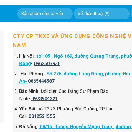
CTY CP TKXD VÀ ỨNG DỤNG CÔNG NGHỆ V
NAM
Hà Nội:
số 105 , Ngõ 169, đường Quang Trung, phư
Đông
-
0962507936
Hải Phòng:
Số 276, đường Lũng Đông, phường Hải
An-
0865444587
Bắc Ninh:
Đối diện Cao Đẳng Sư Phạm Bắc
Ninh-
0973904221
Yên Bái
: số Tổ 23 Phường Bắc Cường, TP Lào
Cai-
0812521555
Đà Nẵng
:
68/15, đường Nguyễn Mộng Tuân, phường