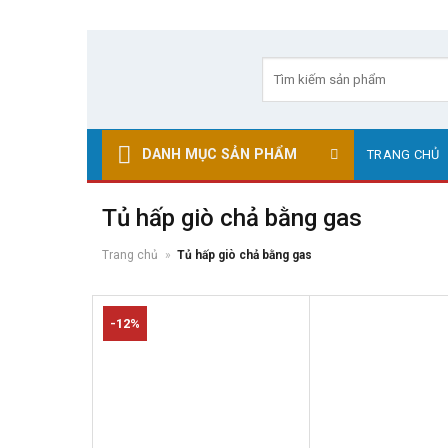
Skip
to
Tìm
kiếm:
content
DANH MỤC SẢN PHẨM
TRANG CHỦ
Tủ hấp giò chả bằng gas
Trang chủ
»
Tủ hấp giò chả bằng gas
-12%