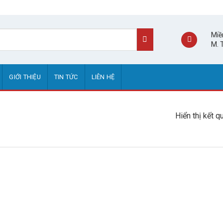
Miề
M. 
GIỚI THIỆU
TIN TỨC
LIÊN HỆ
Hiển thị kết q