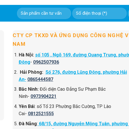
CTY CP TKXD VÀ ỨNG DỤNG CÔNG NGHỆ V
NAM
Hà Nội:
số 105 , Ngõ 169, đường Quang Trung, phư
Đông
-
0962507936
Hải Phòng:
Số 276, đường Lũng Đông, phường Hải
An-
0865444587
Bắc Ninh:
Đối diện Cao Đẳng Sư Phạm Bắc
Ninh-
0973904221
Yên Bái
: số Tổ 23 Phường Bắc Cường, TP Lào
Cai-
0812521555
Đà Nẵng
:
68/15, đường Nguyễn Mộng Tuân, phường