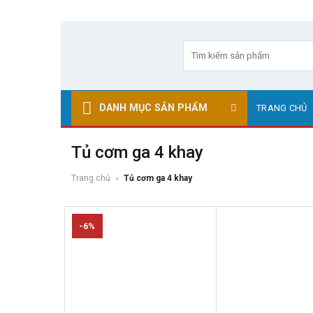
Skip
to
Tìm
kiếm:
content
DANH MỤC SẢN PHẨM
TRANG CHỦ
Tủ cơm ga 4 khay
Trang chủ
»
Tủ cơm ga 4 khay
-6%