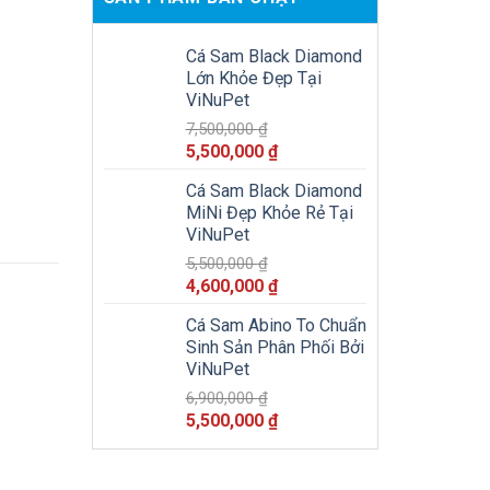
Cá Sam Black Diamond
Lớn Khỏe Đẹp Tại
ViNuPet
7,500,000
₫
Giá
Giá
5,500,000
₫
gốc
hiện
Cá Sam Black Diamond
là:
tại
MiNi Đẹp Khỏe Rẻ Tại
7,500,000 ₫.
là:
ViNuPet
5,500,000 ₫.
5,500,000
₫
Giá
Giá
4,600,000
₫
gốc
hiện
Cá Sam Abino To Chuẩn
là:
tại
Sinh Sản Phân Phối Bởi
5,500,000 ₫.
là:
ViNuPet
4,600,000 ₫.
6,900,000
₫
Giá
Giá
5,500,000
₫
gốc
hiện
là:
tại
6,900,000 ₫.
là: