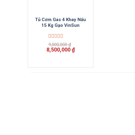
Tủ Cơm Gas 4 Khay Nấu
15 Kg Gạo VinSun
Được
9,000,000
₫
xếp
Giá
Giá
8,500,000
₫
hạng
gốc
hiện
0
là:
tại
5
9,000,000 ₫.
là:
sao
8,500,000 ₫.