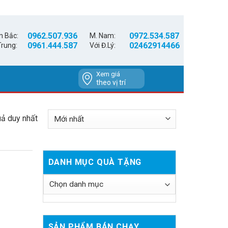
0962.507.936
0972.534.587
n Bắc:
M. Nam:
0961.444.587
02462914466
Trung:
Với Đ.Lý:
Xem giá
theo vị trí
uả duy nhất
DANH MỤC QUÀ TẶNG
SẢN PHẨM BÁN CHẠY