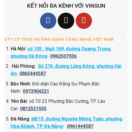
KẾT NỐI ĐA KÊNH VỚI VINSUN
CTY CP TKXD VÀ ỨNG DỤNG CÔNG NGHỆ VIỆT NAM
Hà Nội:
số 105 , Ngõ 169, đường Quang Trung,
phường Hà Đông
-
0962507936
Hải Phòng:
Số 276, đường Lũng Đông, phường Hải
An-
0865444587
Bắc Ninh:
Đối diện Cao Đẳng Sư Phạm Bắc
Ninh-
0973904221
Yên Bái
: số Tổ 23 Phường Bắc Cường, TP Lào
Cai-
0812521555
Đà Nẵng
:
68/15, đường Nguyễn Mộng Tuân, phường
Hòa Khánh, TP Đà Nẵng
-
0961444587