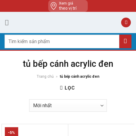
Skip
Xem giá
theo vị trí
to
content
Tìm
kiếm:
tủ bếp cánh acrylic đen
Trang chủ
»
tủ bếp cánh acrylic đen
LỌC
-5%