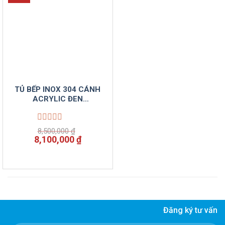
TỦ BẾP INOX 304 CÁNH
ACRYLIC ĐEN
VINSUNCOM
Được
8,500,000
₫
xếp
Giá
Giá
8,100,000
₫
hạng
gốc
hiện
0
là:
tại
5
8,500,000 ₫.
là:
sao
8,100,000 ₫.
Đăng ký tư vấn