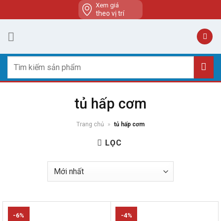
Skip
Xem giá
theo vị trí
to
content
Tìm
kiếm:
tủ hấp cơm
Trang chủ
»
tủ hấp cơm
LỌC
-6%
-4%