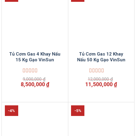
Tủ Cơm Gas 4 Khay Nấu
Tủ Cơm Gas 12 Khay
15 Kg Gạo VinSun
Nấu 50 Kg Gạo VinSun
Được
Được
9,000,000
₫
12,000,000
₫
xếp
xếp
Giá
Giá
Giá
Giá
8,500,000
₫
11,500,000
₫
hạng
hạng
gốc
hiện
gốc
hiện
0
0
là:
tại
là:
tại
5
5
9,000,000 ₫.
là:
12,000,000 ₫.
là:
sao
sao
8,500,000 ₫.
11,500,
-4%
-5%