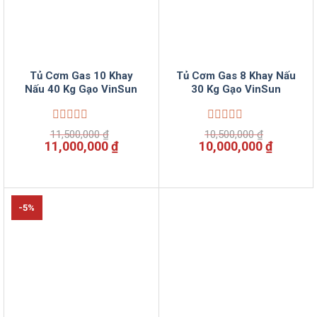
Tủ Cơm Gas 10 Khay
Tủ Cơm Gas 8 Khay Nấu
Nấu 40 Kg Gạo VinSun
30 Kg Gạo VinSun
Được
Được
11,500,000
₫
10,500,000
₫
xếp
xếp
Giá
Giá
Giá
Giá
11,000,000
₫
10,000,000
₫
hạng
hạng
gốc
hiện
gốc
hiện
0
0
là:
tại
là:
tại
5
5
11,500,000 ₫.
là:
10,500,000 ₫.
là:
sao
sao
11,000,000 ₫.
10,000,
-5%