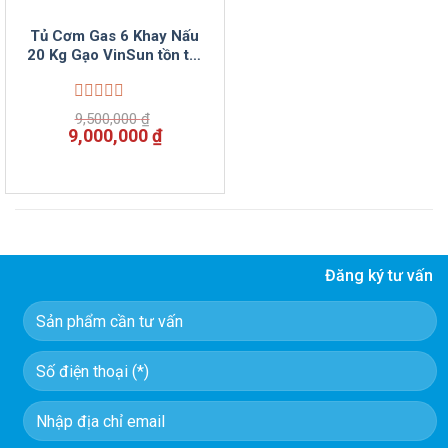
Tủ Cơm Gas 6 Khay Nấu
20 Kg Gạo VinSun tồn tốt
rẻ
Được
9,500,000
₫
xếp
Giá
Giá
9,000,000
₫
hạng
gốc
hiện
0
là:
tại
5
9,500,000 ₫.
là:
sao
9,000,000 ₫.
Đăng ký tư vấn