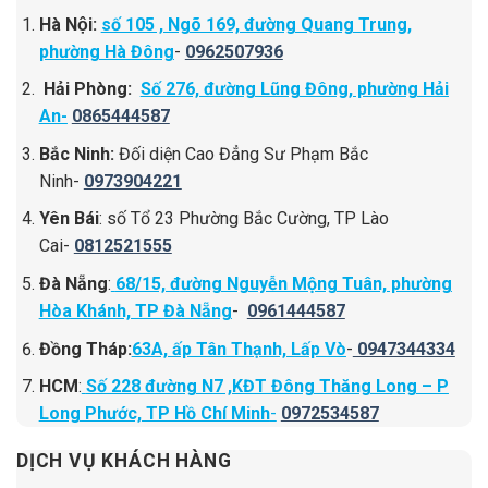
Hà Nội:
số 105 , Ngõ 169, đường Quang Trung,
phường Hà Đông
-
0962507936
Hải Phòng:
Số 276, đường Lũng Đông, phường Hải
An-
0865444587
Bắc Ninh:
Đối diện Cao Đẳng Sư Phạm Bắc
Ninh-
0973904221
Yên Bái
: số Tổ 23 Phường Bắc Cường, TP Lào
Cai-
0812521555
Đà Nẵng
:
68/15, đường Nguyễn Mộng Tuân, phường
Hòa Khánh, TP Đà Nẵng
-
0961444587
Đồng Tháp:
63A, ấp Tân Thạnh, Lấp Vò
-
0947344334
HCM
:
Số 228 đường N7 ,KĐT Đông Thăng Long – P
Long Phước, TP Hồ Chí Minh
-
0972534587
DỊCH VỤ KHÁCH HÀNG