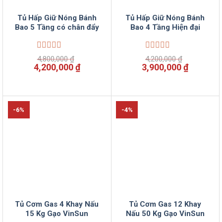
Tủ Hấp Giữ Nóng Bánh
Tủ Hấp Giữ Nóng Bánh
Bao 5 Tầng có chân đẩy
Bao 4 Tầng Hiện đại
Được
Được
4,800,000
₫
4,200,000
₫
xếp
xếp
Giá
Giá
Giá
Giá
4,200,000
₫
3,900,000
₫
hạng
hạng
gốc
hiện
gốc
hiện
0
0
là:
tại
là:
tại
5
5
4,800,000 ₫.
là:
4,200,000 ₫.
là:
sao
sao
4,200,000 ₫.
3,900,00
-6%
-4%
Tủ Cơm Gas 4 Khay Nấu
Tủ Cơm Gas 12 Khay
15 Kg Gạo VinSun
Nấu 50 Kg Gạo VinSun