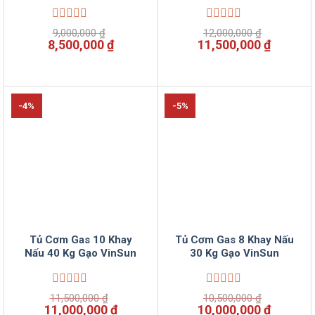
Được
Được
9,000,000
₫
12,000,000
₫
xếp
xếp
Giá
Giá
Giá
Giá
8,500,000
₫
11,500,000
₫
hạng
hạng
gốc
hiện
gốc
hiện
0
0
là:
tại
là:
tại
5
5
9,000,000 ₫.
là:
12,000,000 ₫.
là:
sao
sao
8,500,000 ₫.
11,500,
-4%
-5%
Tủ Cơm Gas 10 Khay
Tủ Cơm Gas 8 Khay Nấu
Nấu 40 Kg Gạo VinSun
30 Kg Gạo VinSun
Được
Được
11,500,000
₫
10,500,000
₫
xếp
xếp
Giá
Giá
Giá
Giá
11,000,000
₫
10,000,000
₫