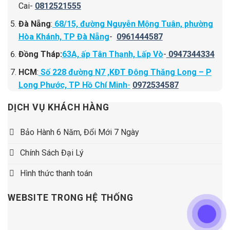
Cai-
0812521555
Đà Nẵng
:
68/15, đường Nguyễn Mộng Tuân, phường
Hòa Khánh, TP Đà Nẵng
-
0961444587
Đồng Tháp:
63A, ấp Tân Thạnh, Lấp Vò
-
0947344334
HCM
:
Số 228 đường N7 ,KĐT Đông Thăng Long – P
Long Phước, TP Hồ Chí Minh
-
0972534587
DỊCH VỤ KHÁCH HÀNG
Bảo Hành 6 Năm, Đổi Mới 7 Ngày
Chính Sách Đại Lý
Hình thức thanh toán
WEBSITE TRONG HỆ THỐNG