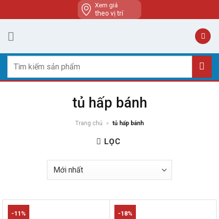
Skip
Xem giá
theo vị trí
to
content
Tìm
kiếm:
tủ hấp bánh
Trang chủ
»
tủ hấp bánh
LỌC
-11%
-18%