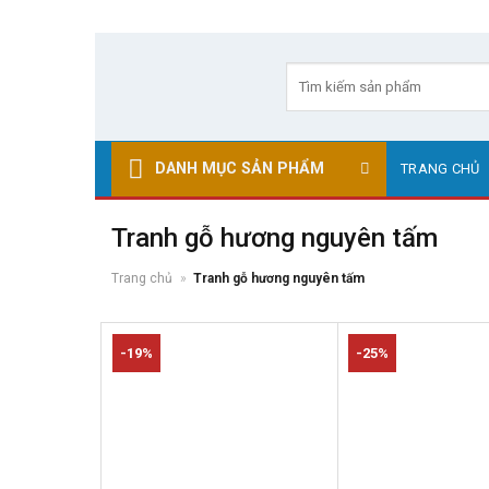
Skip
to
Tìm
kiếm:
content
DANH MỤC SẢN PHẨM
TRANG CHỦ
Tranh gỗ hương nguyên tấm
Trang chủ
»
Tranh gỗ hương nguyên tấm
-19%
-25%