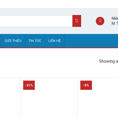
Miề
M. 
GIỚI THIỆU
TIN TỨC
LIÊN HỆ
Showing al
-21%
-5%