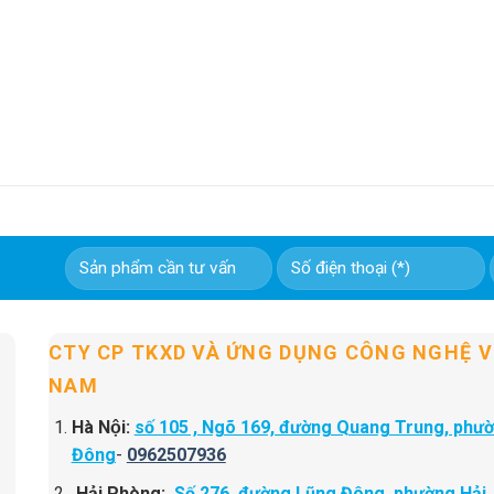
CTY CP TKXD VÀ ỨNG DỤNG CÔNG NGHỆ V
NAM
Hà Nội:
số 105 , Ngõ 169, đường Quang Trung, phư
Đông
-
0962507936
Hải Phòng:
Số 276, đường Lũng Đông, phường Hải