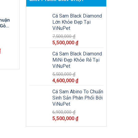
Cá Sam Black Diamond
huận
Lớn Khỏe Đẹp Tại
 Gỗ
ViNuPet
Tấm
7,500,000
₫
n
Giá
Giá
5,500,000
₫
gốc
hiện
Giá
₫
Cá Sam Black Diamond
là:
tại
hiện
MiNi Đẹp Khỏe Rẻ Tại
tại
7,500,000 ₫.
là:
ViNuPet
.
là:
5,500,000 ₫.
2,750,000 ₫.
5,500,000
₫
Giá
Giá
4,600,000
₫
gốc
hiện
Cá Sam Abino To Chuẩn
là:
tại
Sinh Sản Phân Phối Bởi
5,500,000 ₫.
là:
ViNuPet
4,600,000 ₫.
6,900,000
₫
Giá
Giá
5,500,000
₫
gốc
hiện
là:
tại
6,900,000 ₫.
là: