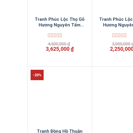
Tranh Phúc Lộc Thọ Gỗ
Tranh Phúc Lộc
Hương Nguyên Tấm
Hương Nguyê
Vinnumoc(viền dát vàng)
VinSun
Được
Được
4,500,000
₫
3,000,000
xếp
xếp
Giá
Giá
Giá
3,625,000
₫
2,250,00
hạng
hạng
gốc
hiện
gốc
0
0
là:
tại
là:
5
5
4,500,000 ₫.
là:
3,000,000
sao
sao
3,625,000 ₫.
-20%
Tranh Đồng Hồ Thuận