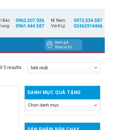
0962.507.936
0972.534.587
n Bắc:
M. Nam:
0961.444.587
02462914466
Trung:
Với Đ.Lý:
Xem giá
theo vị trí
l 5 results
DANH MỤC QUÀ TẶNG
SẢN PHẨM BÁN CHẠY