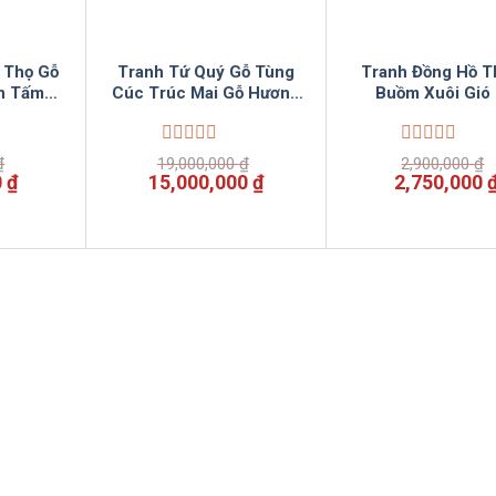
 Thọ Gỗ
Tranh Tứ Quý Gỗ Tùng
Tranh Đồng Hồ T
n Tấm
Cúc Trúc Mai Gỗ Hương
Buồm Xuôi Gió
Nguyên Tấm VinSun
Hương Nguyên 
127cm VinSu
Được
Được
₫
19,000,000
₫
2,900,000
₫
xếp
xếp
Giá
Giá
Giá
Giá
0
₫
15,000,000
₫
2,750,000
hạng
hạng
hiện
gốc
hiện
gốc
0
0
tại
là:
tại
là:
5
5
 ₫.
là:
19,000,000 ₫.
là:
2,900,000 ₫
sao
sao
2,250,000 ₫.
15,000,000 ₫.