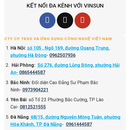
KẾT NỐI ĐA KÊNH VỚI VINSUN
CTY CP TKXD VÀ ỨNG DỤNG CÔNG NGHỆ VIỆT NAM
Hà Nội:
số 105 , Ngõ 169, đường Quang Trung,
phường Hà Đông
-
0962507936
Hải Phòng:
Số 276, đường Lũng Đông, phường Hải
An-
0865444587
Bắc Ninh:
Đối diện Cao Đẳng Sư Phạm Bắc
Ninh-
0973904221
Yên Bái
: số Tổ 23 Phường Bắc Cường, TP Lào
Cai-
0812521555
Đà Nẵng
:
68/15, đường Nguyễn Mộng Tuân, phường
Hòa Khánh, TP Đà Nẵng
-
0961444587