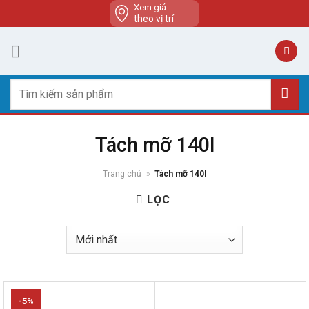
Skip
Xem giá
theo vị trí
to
content
Tìm
kiếm:
Tách mỡ 140l
Trang chủ
»
Tách mỡ 140l
LỌC
-5%