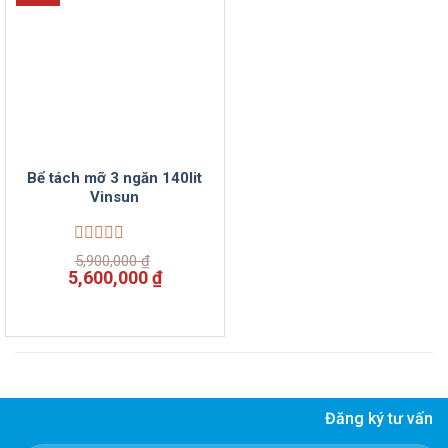
Bể tách mỡ 3 ngăn 140lit
Vinsun
Được
5,900,000
₫
xếp
Giá
Giá
5,600,000
₫
hạng
gốc
hiện
0
là:
tại
5
5,900,000 ₫.
là:
sao
5,600,000 ₫.
Đăng ký tư vấn