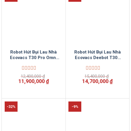
Robot Hút Bụi Lau Nhà
Robot Hút Bụi Lau Nhà
Ecovacs T30 Pro Omni
Ecovacs Deebot T30s
Deebot
PRO
Được
Được
12,400,000
₫
15,400,000
₫
xếp
xếp
Giá
Giá
Giá
Giá
11,900,000
₫
14,700,000
₫
hạng
hạng
gốc
hiện
gốc
hiện
0
0
là:
tại
là:
tại
5
5
12,400,000 ₫.
là:
15,400,000 ₫.
là:
sao
sao
11,900,000 ₫.
14,700,
-32%
-9%