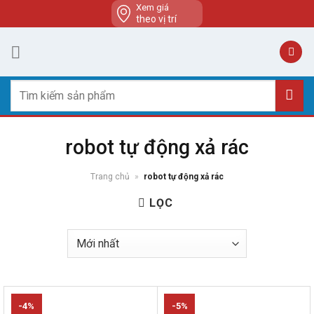
Skip
Xem giá
theo vị trí
to
content
Tìm
kiếm:
robot tự động xả rác
Trang chủ
»
robot tự động xả rác
LỌC
-4%
-5%