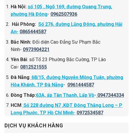
Hà Nội:
số 105 , Ngõ 169, đường Quang Trung,
phường Hà Đông
-
0962507936
Hải Phòng:
Số 276, đường Lũng Đông, phường Hải
An-
0865444587
Bắc Ninh:
Đối diện Cao Đẳng Sư Phạm Bắc
Ninh-
0973904221
Yên Bái
: số Tổ 23 Phường Bắc Cường, TP Lào
Cai-
0812521555
Đà Nẵng
:
68/15, đường Nguyễn Mộng Tuân, phường
Hòa Khánh, TP Đà Nẵng
-
0961444587
Đồng Tháp:
63A, ấp Tân Thạnh, Lấp Vò
-
0947344334
HCM
:
Số 228 đường N7 ,KĐT Đông Thăng Long – P
Long Phước, TP Hồ Chí Minh
-
0972534587
DỊCH VỤ KHÁCH HÀNG