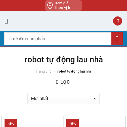
Skip
Xem giá
theo vị trí
to
content
Tìm
kiếm:
robot tự động lau nhà
Trang chủ
»
robot tự động lau nhà
LỌC
-4%
-5%