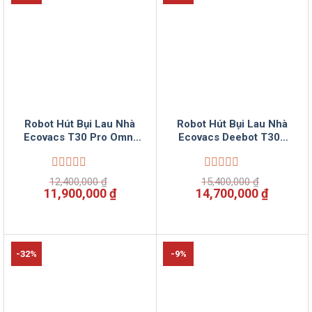
Robot Hút Bụi Lau Nhà
Robot Hút Bụi Lau Nhà
Ecovacs T30 Pro Omni
Ecovacs Deebot T30s
Deebot
PRO
Được
Được
12,400,000
₫
15,400,000
₫
xếp
xếp
Giá
Giá
Giá
Giá
11,900,000
₫
14,700,000
₫
hạng
hạng
gốc
hiện
gốc
hiện
0
0
là:
tại
là:
tại
5
5
12,400,000 ₫.
là:
15,400,000 ₫.
là:
sao
sao
11,900,000 ₫.
14,700,
-32%
-9%