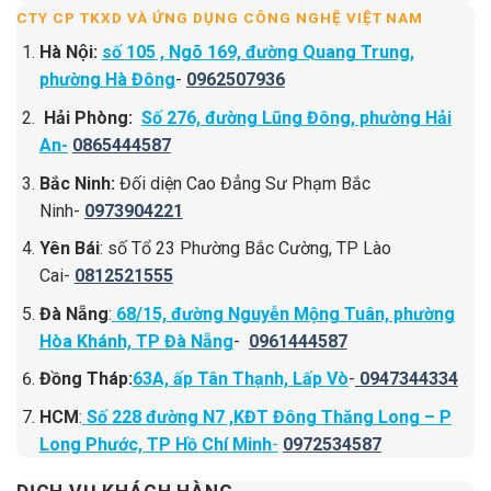
CTY CP TKXD VÀ ỨNG DỤNG CÔNG NGHỆ VIỆT NAM
Hà Nội:
số 105 , Ngõ 169, đường Quang Trung,
phường Hà Đông
-
0962507936
Hải Phòng:
Số 276, đường Lũng Đông, phường Hải
An-
0865444587
Bắc Ninh:
Đối diện Cao Đẳng Sư Phạm Bắc
Ninh-
0973904221
Yên Bái
: số Tổ 23 Phường Bắc Cường, TP Lào
Cai-
0812521555
Đà Nẵng
:
68/15, đường Nguyễn Mộng Tuân, phường
Hòa Khánh, TP Đà Nẵng
-
0961444587
Đồng Tháp:
63A, ấp Tân Thạnh, Lấp Vò
-
0947344334
HCM
:
Số 228 đường N7 ,KĐT Đông Thăng Long – P
Long Phước, TP Hồ Chí Minh
-
0972534587