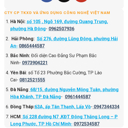
CTY CP TKXD VÀ ỨNG DỤNG CÔNG NGHỆ VIỆT NAM
Hà Nội:
số 105 , Ngõ 169, đường Quang Trung,
phường Hà Đông
-
0962507936
Hải Phòng:
Số 276, đường Lũng Đông, phường Hải
An-
0865444587
Bắc Ninh:
Đối diện Cao Đẳng Sư Phạm Bắc
Ninh-
0973904221
Yên Bái
: số Tổ 23 Phường Bắc Cường, TP Lào
Cai-
0812521555
Đà Nẵng
:
68/15, đường Nguyễn Mộng Tuân, phường
Hòa Khánh, TP Đà Nẵng
-
0961444587
Đồng Tháp:
63A, ấp Tân Thạnh, Lấp Vò
-
0947344334
HCM
:
Số 228 đường N7 ,KĐT Đông Thăng Long – P
Long Phước, TP Hồ Chí Minh
-
0972534587