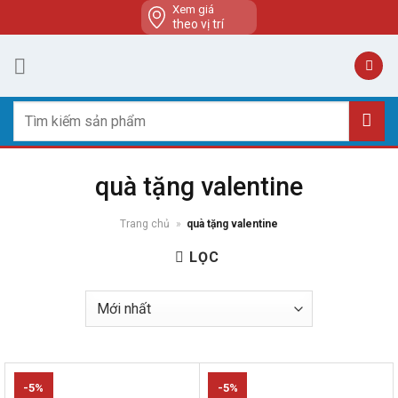
Skip
Xem giá
theo vị trí
to
content
Tìm
kiếm:
quà tặng valentine
Trang chủ
»
quà tặng valentine
LỌC
-5%
-5%