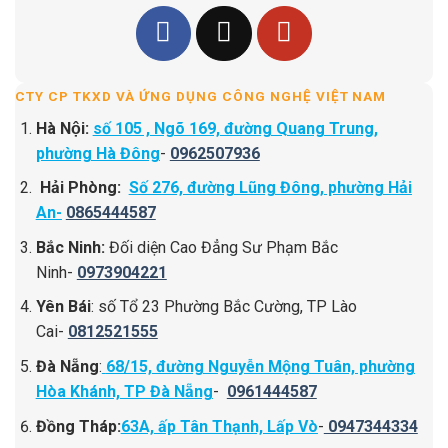
CTY CP TKXD VÀ ỨNG DỤNG CÔNG NGHỆ VIỆT NAM
Hà Nội:
số 105 , Ngõ 169, đường Quang Trung,
phường Hà Đông
-
0962507936
Hải Phòng:
Số 276, đường Lũng Đông, phường Hải
An-
0865444587
Bắc Ninh:
Đối diện Cao Đẳng Sư Phạm Bắc
Ninh-
0973904221
Yên Bái
: số Tổ 23 Phường Bắc Cường, TP Lào
Cai-
0812521555
Đà Nẵng
:
68/15, đường Nguyễn Mộng Tuân, phường
Hòa Khánh, TP Đà Nẵng
-
0961444587
Đồng Tháp:
63A, ấp Tân Thạnh, Lấp Vò
-
0947344334