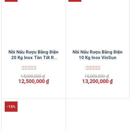
Nồi Nấu Rượu Bằng Điện
Nồi Nấu Rượu Bằng Điện
20 Kg Inox Tồn Tốt Rẻ
10 Kg Inox VinSun
VinSun
Được
Được
14,000,000
₫
15,000,000
₫
xếp
xếp
Giá
Giá
Giá
Giá
12,500,000
₫
13,200,000
₫
hạng
hạng
gốc
hiện
gốc
hiện
0
0
là:
tại
là:
tại
5
5
14,000,000 ₫.
là:
15,000,000 ₫.
là:
sao
sao
12,500,000 ₫.
13,200,
-13%