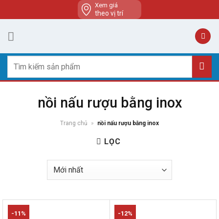
Skip
Xem giá
theo vị trí
to
content
Tìm
kiếm:
nồi nấu rượu bằng inox
Trang chủ
»
nồi nấu rượu bằng inox
LỌC
-11%
-12%