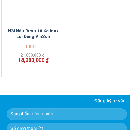
Nồi Nấu Rượu 10 Kg Inox
Lõi Đồng VinSun
Được
21,000,000
₫
xếp
Giá
Giá
18,200,000
₫
hạng
gốc
hiện
0
là:
tại
5
21,000,000 ₫.
là:
sao
18,200,000 ₫.
Đăng ký tư vấn