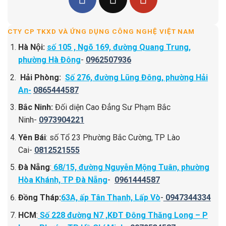
CTY CP TKXD VÀ ỨNG DỤNG CÔNG NGHỆ VIỆT NAM
Hà Nội:
số 105 , Ngõ 169, đường Quang Trung,
phường Hà Đông
-
0962507936
Hải Phòng:
Số 276, đường Lũng Đông, phường Hải
An-
0865444587
Bắc Ninh:
Đối diện Cao Đẳng Sư Phạm Bắc
Ninh-
0973904221
Yên Bái
: số Tổ 23 Phường Bắc Cường, TP Lào
Cai-
0812521555
Đà Nẵng
:
68/15, đường Nguyễn Mộng Tuân, phường
Hòa Khánh, TP Đà Nẵng
-
0961444587
Đồng Tháp:
63A, ấp Tân Thạnh, Lấp Vò
-
0947344334
HCM
:
Số 228 đường N7 ,KĐT Đông Thăng Long – P