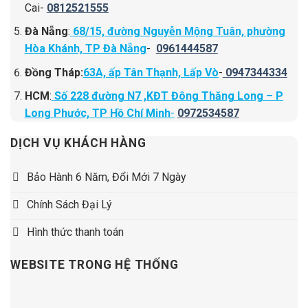
Cai-
0812521555
Đà Nẵng
:
68/15, đường Nguyễn Mộng Tuân, phường
Hòa Khánh, TP Đà Nẵng
-
0961444587
Đồng Tháp:
63A, ấp Tân Thạnh, Lấp Vò
-
0947344334
HCM
:
Số 228 đường N7 ,KĐT Đông Thăng Long – P
Long Phước, TP Hồ Chí Minh
-
0972534587
DỊCH VỤ KHÁCH HÀNG
Bảo Hành 6 Năm, Đổi Mới 7 Ngày
Chính Sách Đại Lý
Hình thức thanh toán
WEBSITE TRONG HỆ THỐNG