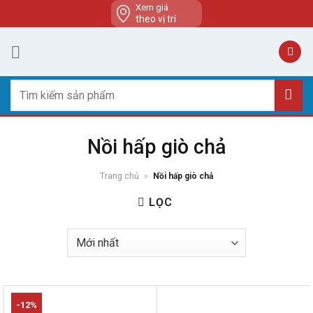
Skip
Xem giá
theo vị trí
to
content
Tìm
kiếm:
Nồi hấp giò chả
Trang chủ
»
Nồi hấp giò chả
LỌC
-12%