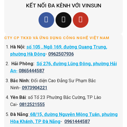
KẾT NỐI ĐA KÊNH VỚI VINSUN
CTY CP TKXD VÀ ỨNG DỤNG CÔNG NGHỆ VIỆT NAM
Hà Nội:
số 105 , Ngõ 169, đường Quang Trung,
phường Hà Đông
-
0962507936
Hải Phòng:
Số 276, đường Lũng Đông, phường Hải
An-
0865444587
Bắc Ninh:
Đối diện Cao Đẳng Sư Phạm Bắc
Ninh-
0973904221
Yên Bái
: số Tổ 23 Phường Bắc Cường, TP Lào
Cai-
0812521555
Đà Nẵng
:
68/15, đường Nguyễn Mộng Tuân, phường
Hòa Khánh, TP Đà Nẵng
-
0961444587