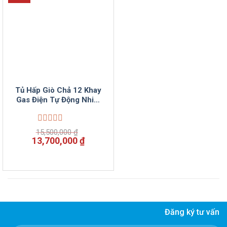
Tủ Hấp Giò Chả 12 Khay
Gas Điện Tự Động Nhiệt
VinSun
Được
15,500,000
₫
xếp
Giá
Giá
13,700,000
₫
hạng
gốc
hiện
0
là:
tại
5
15,500,000 ₫.
là:
sao
13,700,000 ₫.
Đăng ký tư vấn