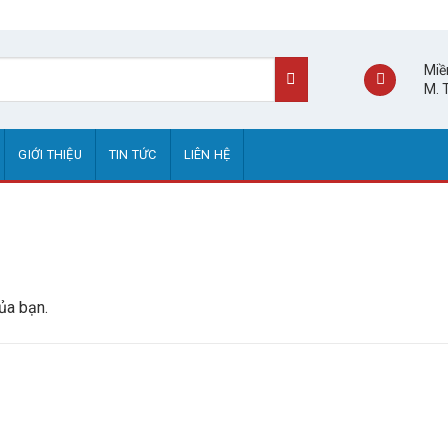
Miề
M. 
GIỚI THIỆU
TIN TỨC
LIÊN HỆ
ủa bạn.