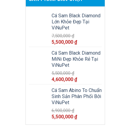
Cá Sam Black Diamond
Lớn Khỏe Đẹp Tại
ViNuPet
7,500,000
₫
Giá
Giá
5,500,000
₫
gốc
hiện
Cá Sam Black Diamond
là:
tại
MiNi Đẹp Khỏe Rẻ Tại
7,500,000 ₫.
là:
ViNuPet
5,500,000 ₫.
5,500,000
₫
Giá
Giá
4,600,000
₫
gốc
hiện
Cá Sam Abino To Chuẩn
là:
tại
Sinh Sản Phân Phối Bởi
5,500,000 ₫.
là:
ViNuPet
4,600,000 ₫.
6,900,000
₫
Giá
Giá
5,500,000
₫
gốc
hiện
là:
tại
6,900,000 ₫.
là: