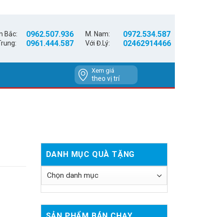
0962.507.936
0972.534.587
n Bắc:
M. Nam:
0961.444.587
02462914466
Trung:
Với Đ.Lý:
Xem giá
theo vị trí
DANH MỤC QUÀ TẶNG
SẢN PHẨM BÁN CHẠY