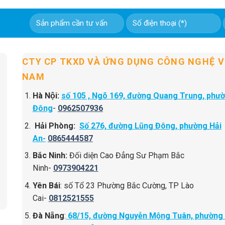
CTY CP TKXD VÀ ỨNG DỤNG CÔNG NGHỆ V
NAM
Hà Nội:
số 105 , Ngõ 169, đường Quang Trung, phư
Đông
-
0962507936
Hải Phòng:
Số 276, đường Lũng Đông, phường Hải
An-
0865444587
Bắc Ninh:
Đối diện Cao Đẳng Sư Phạm Bắc
Ninh-
0973904221
Yên Bái
: số Tổ 23 Phường Bắc Cường, TP Lào
Cai-
0812521555
Đà Nẵng
:
68/15, đường Nguyễn Mộng Tuân, phường