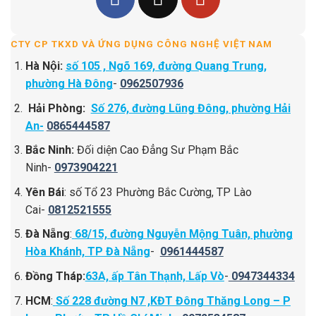
CTY CP TKXD VÀ ỨNG DỤNG CÔNG NGHỆ VIỆT NAM
Hà Nội:
số 105 , Ngõ 169, đường Quang Trung,
phường Hà Đông
-
0962507936
Hải Phòng:
Số 276, đường Lũng Đông, phường Hải
An-
0865444587
Bắc Ninh:
Đối diện Cao Đẳng Sư Phạm Bắc
Ninh-
0973904221
Yên Bái
: số Tổ 23 Phường Bắc Cường, TP Lào
Cai-
0812521555
Đà Nẵng
:
68/15, đường Nguyễn Mộng Tuân, phường
Hòa Khánh, TP Đà Nẵng
-
0961444587
Đồng Tháp:
63A, ấp Tân Thạnh, Lấp Vò
-
0947344334
HCM
:
Số 228 đường N7 ,KĐT Đông Thăng Long – P