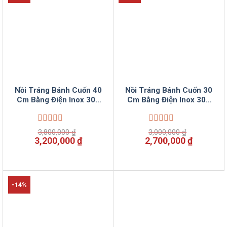
Nồi Tráng Bánh Cuốn 40
Nồi Tráng Bánh Cuốn 30
Cm Bằng Điện Inox 304
Cm Bằng Điện Inox 304
Chống Nóng VinSun
Chống Nóng VinSun
Được
Được
3,800,000
₫
3,000,000
₫
xếp
xếp
Giá
Giá
Giá
Giá
3,200,000
₫
2,700,000
₫
hạng
hạng
gốc
hiện
gốc
hiện
0
0
là:
tại
là:
tại
5
5
3,800,000 ₫.
là:
3,000,000 ₫.
là:
sao
sao
3,200,000 ₫.
2,700,00
-14%