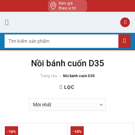
Skip
Xem giá
theo vị trí
to
content
Tìm
kiếm:
Nồi bánh cuốn D35
Trang chủ
»
Nồi bánh cuốn D35
LỌC
-16%
-10%