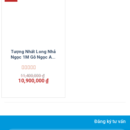
Tượng Nhất Long Nhả
Ngọc 1M Gỗ Ngọc Am
Liền Khối Vinumoc
Được
11,400,000
₫
xếp
Giá
Giá
10,900,000
₫
hạng
gốc
hiện
0
là:
tại
5
11,400,000 ₫.
là:
sao
10,900,000 ₫.
Đăng ký tư vấn