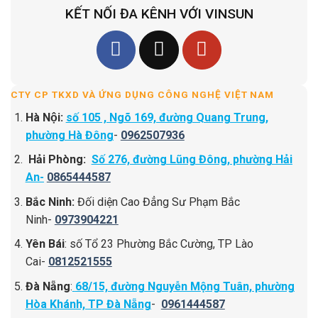
KẾT NỐI ĐA KÊNH VỚI VINSUN
CTY CP TKXD VÀ ỨNG DỤNG CÔNG NGHỆ VIỆT NAM
Hà Nội:
số 105 , Ngõ 169, đường Quang Trung,
phường Hà Đông
-
0962507936
Hải Phòng:
Số 276, đường Lũng Đông, phường Hải
An-
0865444587
Bắc Ninh:
Đối diện Cao Đẳng Sư Phạm Bắc
Ninh-
0973904221
Yên Bái
: số Tổ 23 Phường Bắc Cường, TP Lào
Cai-
0812521555
Đà Nẵng
:
68/15, đường Nguyễn Mộng Tuân, phường
Hòa Khánh, TP Đà Nẵng
-
0961444587