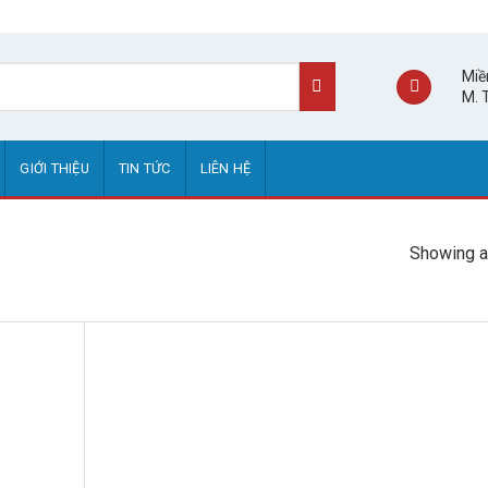
Miề
M. 
GIỚI THIỆU
TIN TỨC
LIÊN HỆ
Showing al