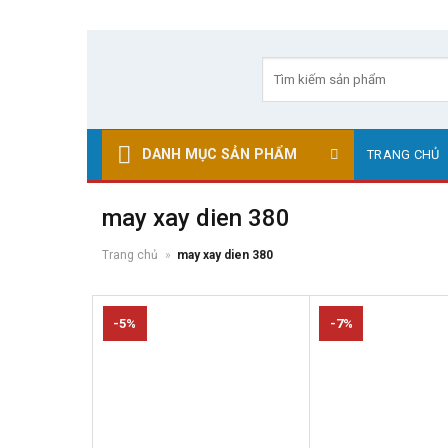
Skip
to
Tìm
kiếm:
content
DANH MỤC SẢN PHẨM
TRANG CHỦ
may xay dien 380
Trang chủ
»
may xay dien 380
-5%
-7%