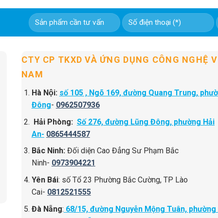
CTY CP TKXD VÀ ỨNG DỤNG CÔNG NGHỆ V
NAM
Hà Nội:
số 105 , Ngõ 169, đường Quang Trung, phư
Đông
-
0962507936
Hải Phòng:
Số 276, đường Lũng Đông, phường Hải
An-
0865444587
Bắc Ninh:
Đối diện Cao Đẳng Sư Phạm Bắc
Ninh-
0973904221
Yên Bái
: số Tổ 23 Phường Bắc Cường, TP Lào
Cai-
0812521555
Đà Nẵng
:
68/15, đường Nguyễn Mộng Tuân, phường