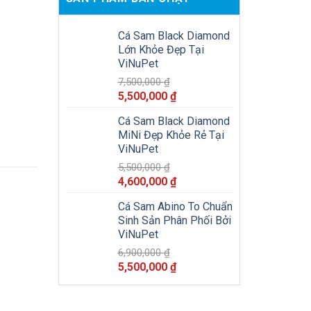
Cá Sam Black Diamond
Lớn Khỏe Đẹp Tại
ViNuPet
7,500,000
₫
Giá
Giá
5,500,000
₫
gốc
hiện
Cá Sam Black Diamond
là:
tại
MiNi Đẹp Khỏe Rẻ Tại
7,500,000 ₫.
là:
ViNuPet
5,500,000 ₫.
5,500,000
₫
Giá
Giá
4,600,000
₫
gốc
hiện
Cá Sam Abino To Chuẩn
là:
tại
Sinh Sản Phân Phối Bởi
5,500,000 ₫.
là:
ViNuPet
4,600,000 ₫.
6,900,000
₫
Giá
Giá
5,500,000
₫
gốc
hiện
là:
tại
6,900,000 ₫.
là: