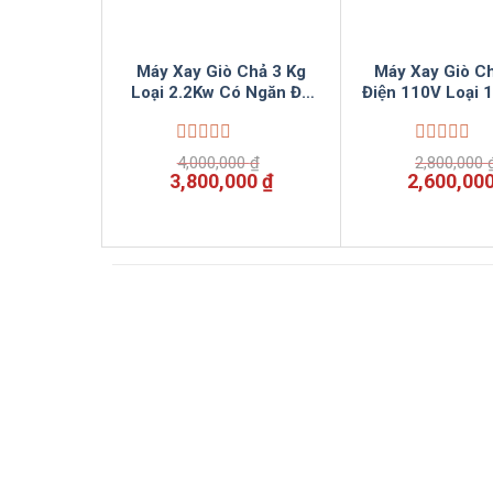
Máy Xay Giò Chả 3 Kg
Máy Xay Giò Ch
Loại 2.2Kw Có Ngăn Đá
Điện 110V Loại 
Nước Lạnh VinSun
Ngăn Đá Tốt Go
Được
Được
4,000,000
₫
2,800,000
xếp
xếp
Giá
Giá
Giá
3,800,000
₫
2,600,00
hạng
hạng
gốc
hiện
gốc
0
0
là:
tại
là:
5
5
4,000,000 ₫.
là:
2,800,000
sao
sao
3,800,000 ₫.