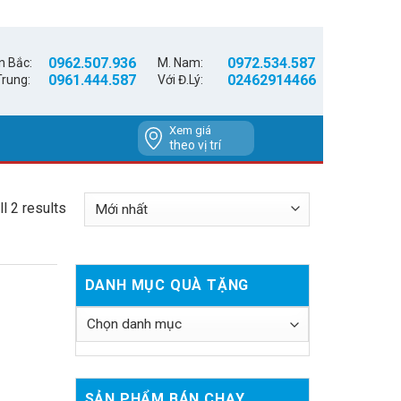
0962.507.936
0972.534.587
n Bắc:
M. Nam:
0961.444.587
02462914466
Trung:
Với Đ.Lý:
Xem giá
theo vị trí
l 2 results
DANH MỤC QUÀ TẶNG
SẢN PHẨM BÁN CHẠY