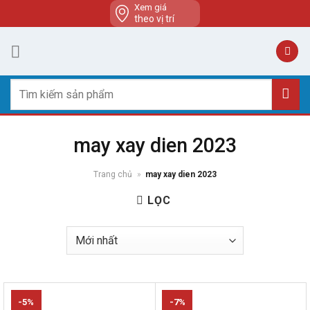
Skip
Xem giá
theo vị trí
to
content
Tìm
kiếm:
may xay dien 2023
Trang chủ
»
may xay dien 2023
LỌC
-5%
-7%