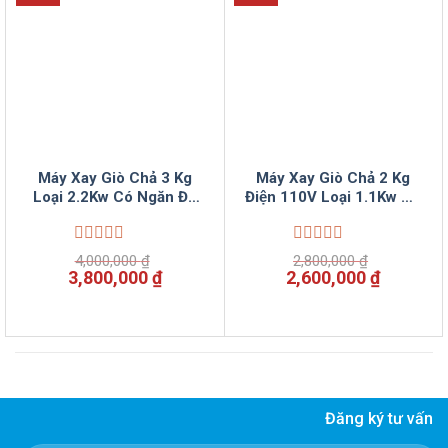
Máy Xay Giò Chả 3 Kg
Máy Xay Giò Chả 2 Kg
Loại 2.2Kw Có Ngăn Đá
Điện 110V Loại 1.1Kw Có
Nước Lạnh VinSun
Ngăn Đá Tốt Gọn VinSun
Được
Được
4,000,000
₫
2,800,000
₫
xếp
xếp
Giá
Giá
Giá
Giá
3,800,000
₫
2,600,000
₫
hạng
hạng
gốc
hiện
gốc
hiện
0
0
là:
tại
là:
tại
5
5
4,000,000 ₫.
là:
2,800,000 ₫.
là:
sao
sao
3,800,000 ₫.
2,600,00
Đăng ký tư vấn