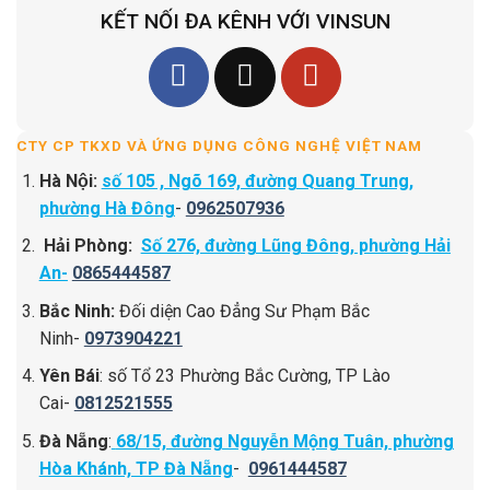
KẾT NỐI ĐA KÊNH VỚI VINSUN
CTY CP TKXD VÀ ỨNG DỤNG CÔNG NGHỆ VIỆT NAM
Hà Nội:
số 105 , Ngõ 169, đường Quang Trung,
phường Hà Đông
-
0962507936
Hải Phòng:
Số 276, đường Lũng Đông, phường Hải
An-
0865444587
Bắc Ninh:
Đối diện Cao Đẳng Sư Phạm Bắc
Ninh-
0973904221
Yên Bái
: số Tổ 23 Phường Bắc Cường, TP Lào
Cai-
0812521555
Đà Nẵng
:
68/15, đường Nguyễn Mộng Tuân, phường
Hòa Khánh, TP Đà Nẵng
-
0961444587