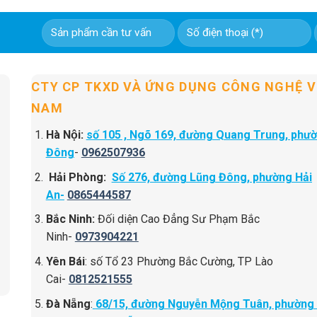
CTY CP TKXD VÀ ỨNG DỤNG CÔNG NGHỆ V
NAM
Hà Nội:
số 105 , Ngõ 169, đường Quang Trung, phư
Đông
-
0962507936
Hải Phòng:
Số 276, đường Lũng Đông, phường Hải
An-
0865444587
Bắc Ninh:
Đối diện Cao Đẳng Sư Phạm Bắc
Ninh-
0973904221
Yên Bái
: số Tổ 23 Phường Bắc Cường, TP Lào
Cai-
0812521555
Đà Nẵng
:
68/15, đường Nguyễn Mộng Tuân, phường