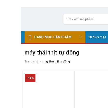
Skip
to
Tìm
kiếm:
content
DANH MỤC SẢN PHẨM
TRANG CHỦ
máy thái thịt tự động
Trang chủ
»
máy thái thịt tự động
-14%