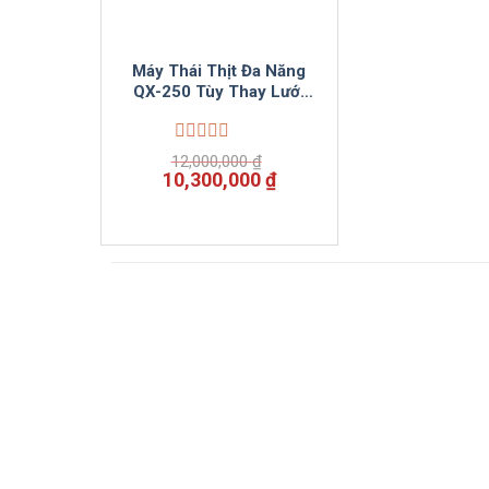
Máy Thái Thịt Đa Năng
QX-250 Tùy Thay Lưới
Dao
Được
12,000,000
₫
xếp
Giá
Giá
10,300,000
₫
hạng
gốc
hiện
0
là:
tại
5
12,000,000 ₫.
là:
sao
10,300,000 ₫.