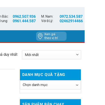
0962.507.936
0972.534.587
n Bắc:
M. Nam:
0961.444.587
02462914466
Trung:
Với Đ.Lý:
Xem giá
theo vị trí
uả duy nhất
DANH MỤC QUÀ TẶNG
SẢN PHẨM BÁN CHẠY