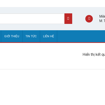
Miề
M. 
GIỚI THIỆU
TIN TỨC
LIÊN HỆ
Hiển thị kết q