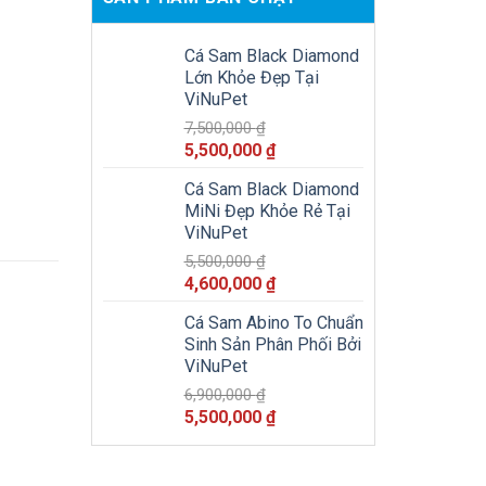
Cá Sam Black Diamond
Lớn Khỏe Đẹp Tại
ViNuPet
7,500,000
₫
Giá
Giá
5,500,000
₫
gốc
hiện
Cá Sam Black Diamond
là:
tại
MiNi Đẹp Khỏe Rẻ Tại
7,500,000 ₫.
là:
ViNuPet
5,500,000 ₫.
5,500,000
₫
Giá
Giá
4,600,000
₫
gốc
hiện
Cá Sam Abino To Chuẩn
là:
tại
Sinh Sản Phân Phối Bởi
5,500,000 ₫.
là:
ViNuPet
4,600,000 ₫.
6,900,000
₫
Giá
Giá
5,500,000
₫
gốc
hiện
là:
tại
6,900,000 ₫.
là: