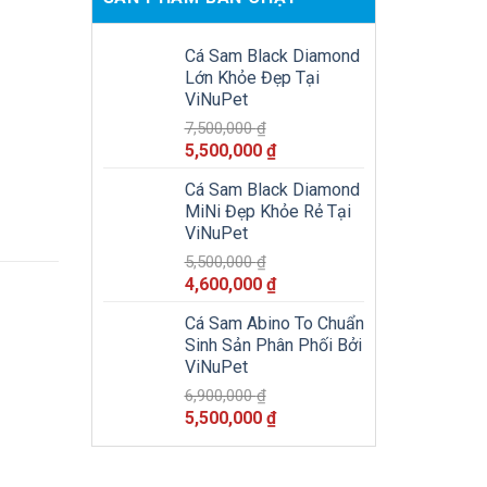
Cá Sam Black Diamond
Lớn Khỏe Đẹp Tại
ViNuPet
7,500,000
₫
Giá
Giá
5,500,000
₫
gốc
hiện
Cá Sam Black Diamond
là:
tại
MiNi Đẹp Khỏe Rẻ Tại
7,500,000 ₫.
là:
ViNuPet
5,500,000 ₫.
5,500,000
₫
Giá
Giá
4,600,000
₫
gốc
hiện
Cá Sam Abino To Chuẩn
là:
tại
Sinh Sản Phân Phối Bởi
5,500,000 ₫.
là:
ViNuPet
4,600,000 ₫.
6,900,000
₫
Giá
Giá
5,500,000
₫
gốc
hiện
là:
tại
6,900,000 ₫.
là: