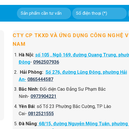
CTY CP TKXD VÀ ỨNG DỤNG CÔNG NGHỆ V
NAM
Hà Nội:
số 105 , Ngõ 169, đường Quang Trung, phư
Đông
-
0962507936
Hải Phòng:
Số 276, đường Lũng Đông, phường Hải
An-
0865444587
Bắc Ninh:
Đối diện Cao Đẳng Sư Phạm Bắc
Ninh-
0973904221
Yên Bái
: số Tổ 23 Phường Bắc Cường, TP Lào
Cai-
0812521555
Đà Nẵng
:
68/15, đường Nguyễn Mộng Tuân, phường