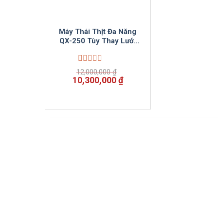
Máy Thái Thịt Đa Năng
QX-250 Tùy Thay Lưới
Dao
Được
12,000,000
₫
xếp
Giá
Giá
10,300,000
₫
hạng
gốc
hiện
0
là:
tại
5
12,000,000 ₫.
là:
sao
10,300,000 ₫.