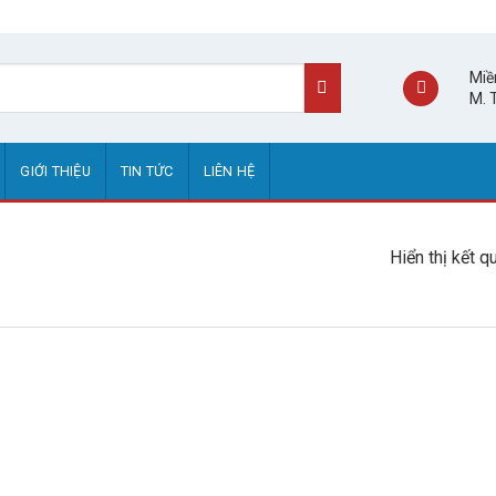
Miề
M. 
GIỚI THIỆU
TIN TỨC
LIÊN HỆ
Hiển thị kết q