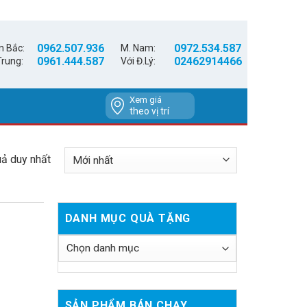
0962.507.936
0972.534.587
n Bắc:
M. Nam:
0961.444.587
02462914466
Trung:
Với Đ.Lý:
Xem giá
theo vị trí
uả duy nhất
DANH MỤC QUÀ TẶNG
SẢN PHẨM BÁN CHẠY