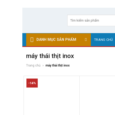
Skip
to
Tìm
kiếm:
content
DANH MỤC SẢN PHẨM
TRANG CHỦ
máy thái thịt inox
Trang chủ
»
máy thái thịt inox
-14%