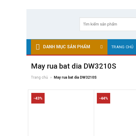
Skip
to
Tìm
kiếm:
content
DANH MỤC SẢN PHẨM
TRANG CHỦ
May rua bat dia DW3210S
Trang chủ
»
May rua bat dia DW3210S
-43%
-44%