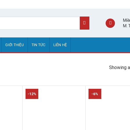
Miề
M. 
GIỚI THIỆU
TIN TỨC
LIÊN HỆ
Showing al
-12%
-6%