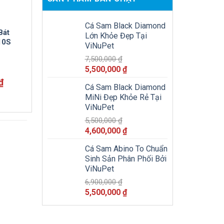
Cá Sam Black Diamond
Bát
Lớn Khỏe Đẹp Tại
10S
ViNuPet
7,500,000
₫
Giá
Giá
5,500,000
₫
gốc
hiện
Giá
₫
Cá Sam Black Diamond
là:
tại
hiện
MiNi Đẹp Khỏe Rẻ Tại
tại
7,500,000 ₫.
là:
ViNuPet
₫.
là:
5,500,000 ₫.
56,200,000 ₫.
5,500,000
₫
Giá
Giá
4,600,000
₫
gốc
hiện
Cá Sam Abino To Chuẩn
là:
tại
Sinh Sản Phân Phối Bởi
5,500,000 ₫.
là:
ViNuPet
4,600,000 ₫.
6,900,000
₫
Giá
Giá
5,500,000
₫
gốc
hiện
là:
tại
6,900,000 ₫.
là: