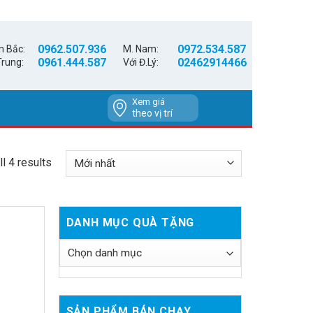
0962.507.936
0972.534.587
n Bắc:
M. Nam:
0961.444.587
02462914466
Trung:
Với Đ.Lý:
Xem giá
theo vị trí
l 4 results
DANH MỤC QUÀ TẶNG
SẢN PHẨM BÁN CHẠY