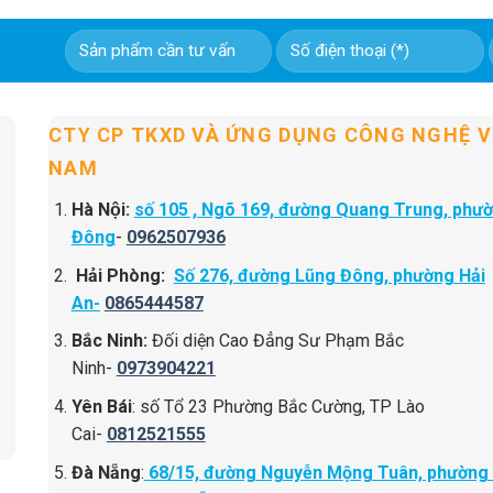
CTY CP TKXD VÀ ỨNG DỤNG CÔNG NGHỆ V
NAM
Hà Nội:
số 105 , Ngõ 169, đường Quang Trung, phư
Đông
-
0962507936
Hải Phòng:
Số 276, đường Lũng Đông, phường Hải
An-
0865444587
Bắc Ninh:
Đối diện Cao Đẳng Sư Phạm Bắc
Ninh-
0973904221
Yên Bái
: số Tổ 23 Phường Bắc Cường, TP Lào
Cai-
0812521555
Đà Nẵng
:
68/15, đường Nguyễn Mộng Tuân, phường