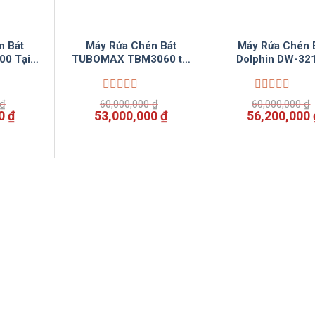
n Bát
Máy Rửa Chén Bát
Máy Rửa Chén 
00 Tại
TUBOMAX TBM3060 tại
Dolphin DW-32
nSun
Điện Máy VinSun
Được
Được
₫
60,000,000
₫
60,000,000
₫
xếp
xếp
Giá
Giá
Giá
Giá
00
₫
53,000,000
₫
56,200,000
hạng
hạng
hiện
gốc
hiện
gốc
0
0
tại
là:
tại
là:
5
5
0 ₫.
là:
60,000,000 ₫.
là:
60,000,000 
sao
sao
13,860,000 ₫.
53,000,000 ₫.