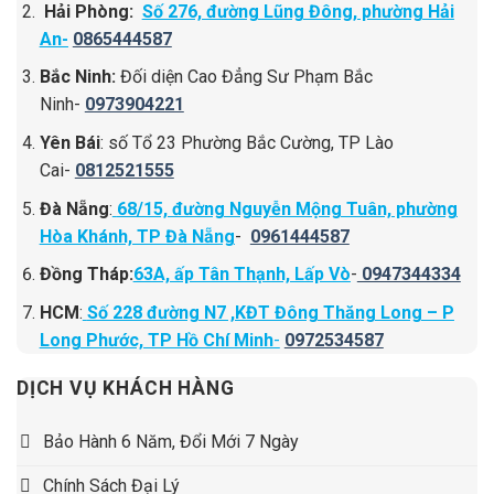
Hải Phòng:
Số 276, đường Lũng Đông, phường Hải
An-
0865444587
Bắc Ninh:
Đối diện Cao Đẳng Sư Phạm Bắc
Ninh-
0973904221
Yên Bái
: số Tổ 23 Phường Bắc Cường, TP Lào
Cai-
0812521555
Đà Nẵng
:
68/15, đường Nguyễn Mộng Tuân, phường
Hòa Khánh, TP Đà Nẵng
-
0961444587
Đồng Tháp:
63A, ấp Tân Thạnh, Lấp Vò
-
0947344334
HCM
:
Số 228 đường N7 ,KĐT Đông Thăng Long – P
Long Phước, TP Hồ Chí Minh
-
0972534587
DỊCH VỤ KHÁCH HÀNG
Bảo Hành 6 Năm, Đổi Mới 7 Ngày
Chính Sách Đại Lý