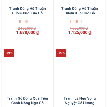
Tranh Đồng Hồ Thuận
Tranh Đồng Hồ Thuận
Buồm Xuôi Gió Gỗ
Buồm Xuôi Gió Gỗ
Hương Nguyên Tấm
Hương Nguyên Tấm
107cm VinSun
VinSun
Được
Được
2,100,000
₫
1,900,000
₫
xếp
xếp
Giá
Giá
Giá
Giá
1,688,000
₫
1,125,000
₫
hạng
hạng
gốc
hiện
gốc
hiện
0
0
là:
tại
là:
tại
5
5
2,100,000 ₫.
là:
1,900,000 ₫.
là:
sao
sao
1,688,000 ₫.
1,125,00
-21%
-29%
Tranh Gỗ Đồng Quê Tiều
Tranh Lý Ngư Vọng
Canh Nông Ngư Gỗ
Nguyệt Gỗ Hương