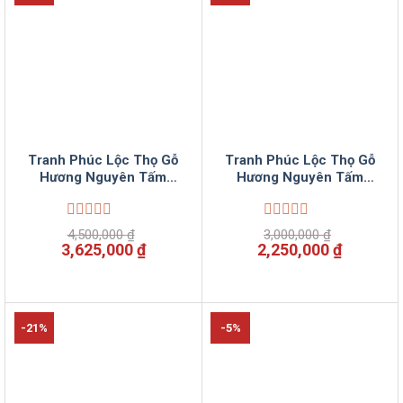
Tranh Phúc Lộc Thọ Gỗ
Tranh Phúc Lộc Thọ Gỗ
Hương Nguyên Tấm
Hương Nguyên Tấm
Vinnumoc(viền dát vàng)
VinSun
Được
Được
4,500,000
₫
3,000,000
₫
xếp
xếp
Giá
Giá
Giá
Giá
3,625,000
₫
2,250,000
₫
hạng
hạng
gốc
hiện
gốc
hiện
0
0
là:
tại
là:
tại
5
5
4,500,000 ₫.
là:
3,000,000 ₫.
là:
sao
sao
3,625,000 ₫.
2,250,00
-21%
-5%