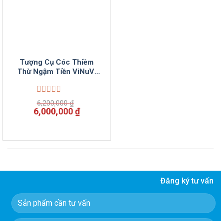
Tượng Cụ Cóc Thiềm
Thừ Ngậm Tiền ViNuVi
Mộc
Được
6,200,000
₫
xếp
Giá
Giá
6,000,000
₫
hạng
gốc
hiện
0
là:
tại
5
6,200,000 ₫.
là:
sao
6,000,000 ₫.
Đăng ký tư vấn