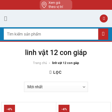
Skip
Xem giá
theo vị trí
to
content
Tìm
kiếm:
linh vật 12 con giáp
Trang chủ
»
linh vật 12 con giáp
LỌC
-4%
-4%