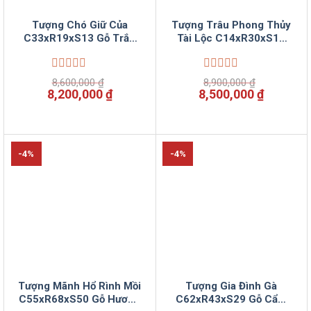
Tượng Chó Giữ Của
Tượng Trâu Phong Thủy
C33xR19xS13 Gỗ Trắc
Tài Lộc C14xR30xS18
Việt ViNu Mộc
Gỗ Trắc Việt ViNu Mộc
Được
Được
8,600,000
₫
8,900,000
₫
xếp
xếp
Giá
Giá
Giá
Giá
8,200,000
₫
8,500,000
₫
hạng
hạng
gốc
hiện
gốc
hiện
0
0
là:
tại
là:
tại
5
5
8,600,000 ₫.
là:
8,900,000 ₫.
là:
sao
sao
8,200,000 ₫.
8,500,00
-4%
-4%
Tượng Mãnh Hổ Rình Mồi
Tượng Gia Đình Gà
C55xR68xS50 Gỗ Hương
C62xR43xS29 Gỗ Cẩm