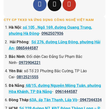
CTY CP TKXD VÀ ỨNG DỤNG CÔNG NGHỆ VIỆT NAM
Hà Nội:
số 105 , Ngõ 169, đường Quang Trung,
phường Hà Đông
-
0962507936
Hải Phòng:
Số 276, đường Lũng Đông, phường Hải
An-
0865444587
Bắc Ninh:
Đối diện Cao Đẳng Sư Phạm Bắc
Ninh-
0973904221
Yên Bái
: số Tổ 23 Phường Bắc Cường, TP Lào
Cai-
0812521555
Đà Nẵng
:
68/15, đường Nguyễn Mộng Tuân, phường
Hòa Khánh, TP Đà Nẵng
-
0961444587
Đồng Tháp:
63A, ấp Tân Thạnh, Lấp Vò
-
0947344334
HCM
:
Số 228 đường N7 ,KĐT Đông Thăng Long – P