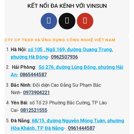
KẾT NỐI ĐA KÊNH VỚI VINSUN
CTY CP TKXD VÀ ỨNG DỤNG CÔNG NGHỆ VIỆT NAM
Hà Nội:
số 105 , Ngõ 169, đường Quang Trung,
phường Hà Đông
-
0962507936
Hải Phòng:
Số 276, đường Lũng Đông, phường Hải
An-
0865444587
Bắc Ninh:
Đối diện Cao Đẳng Sư Phạm Bắc
Ninh-
0973904221
Yên Bái
: số Tổ 23 Phường Bắc Cường, TP Lào
Cai-
0812521555
Đà Nẵng
:
68/15, đường Nguyễn Mộng Tuân, phường
Hòa Khánh, TP Đà Nẵng
-
0961444587