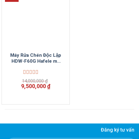
Máy Rửa Chén Độc Lập
HDW-F60G Hafele mã
535.29.590
Được
14,000,000
₫
xếp
Giá
Giá
9,500,000
₫
hạng
gốc
hiện
0
là:
tại
5
14,000,000 ₫.
là:
sao
9,500,000 ₫.
Đăng ký tư vấn