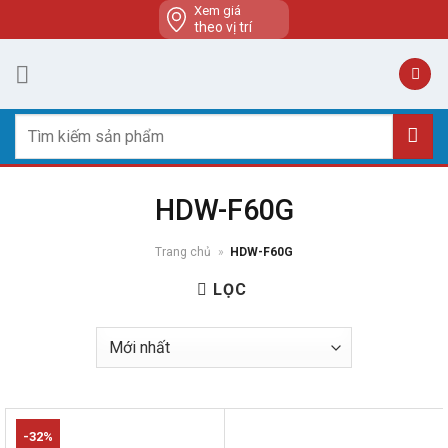
Skip
Xem giá
theo vị trí
to
content
Tìm
kiếm:
HDW-F60G
Trang chủ
»
HDW-F60G
LỌC
-32%