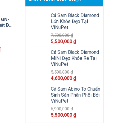
Cá Sam Black Diamond
 GN-
Lớn Khỏe Đẹp Tại
ất Bởi
ViNuPet
7,500,000
₫
Giá
Giá
5,500,000
₫
gốc
hiện
Giá
₫
Cá Sam Black Diamond
là:
tại
hiện
MiNi Đẹp Khỏe Rẻ Tại
tại
7,500,000 ₫.
là:
ViNuPet
.
là:
5,500,000 ₫.
1,950,000 ₫.
5,500,000
₫
Giá
Giá
4,600,000
₫
gốc
hiện
Cá Sam Abino To Chuẩn
là:
tại
Sinh Sản Phân Phối Bởi
5,500,000 ₫.
là:
ViNuPet
4,600,000 ₫.
6,900,000
₫
Giá
Giá
5,500,000
₫
gốc
hiện
là:
tại
6,900,000 ₫.
là: