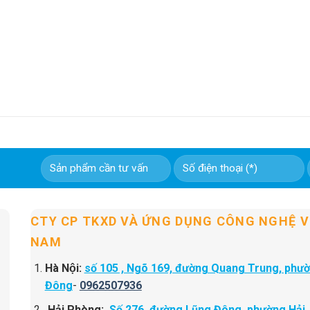
CTY CP TKXD VÀ ỨNG DỤNG CÔNG NGHỆ V
NAM
Hà Nội:
số 105 , Ngõ 169, đường Quang Trung, phư
Đông
-
0962507936
Hải Phòng:
Số 276, đường Lũng Đông, phường Hải