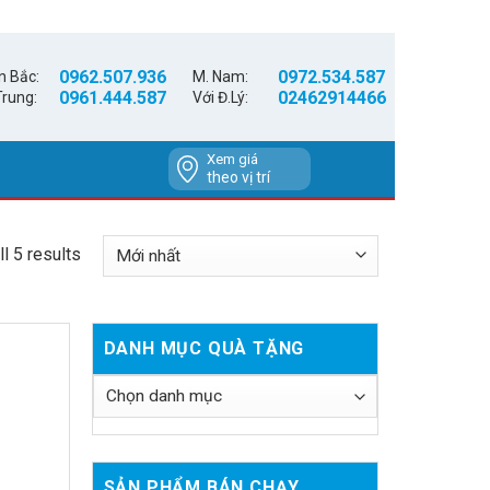
0962.507.936
0972.534.587
n Bắc:
M. Nam:
0961.444.587
02462914466
Trung:
Với Đ.Lý:
Xem giá
theo vị trí
l 5 results
DANH MỤC QUÀ TẶNG
SẢN PHẨM BÁN CHẠY