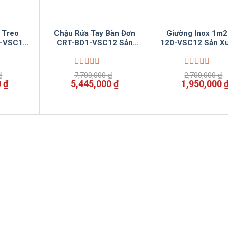
 Treo
Chậu Rửa Tay Bàn Đơn
Giường Inox 1m2
1-VSC12
CRT-BD1-VSC12 Sản
120-VSC12 Sản Xu
Vinsun
Xuất Bởi Vinsun
Vinsun
Được
Được
₫
7,700,000
₫
2,700,000
₫
xếp
xếp
Giá
Giá
Giá
Giá
0
₫
5,445,000
₫
1,950,000
hạng
hạng
hiện
gốc
hiện
gốc
0
0
tại
là:
tại
là:
5
5
 ₫.
là:
7,700,000 ₫.
là:
2,700,000 ₫
sao
sao
2,750,000 ₫.
5,445,000 ₫.