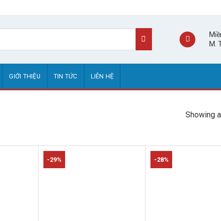
Miề
M. 
GIỚI THIỆU
TIN TỨC
LIÊN HỆ
Showing al
-29%
-28%