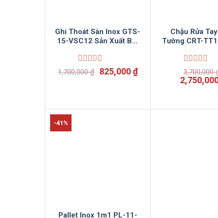
Ghi Thoát Sàn Inox GTS-
Chậu Rửa Tay
15-VSC12 Sản Xuất Bởi
Tường CRT-TT
Vinsun
Sản Xuất Bởi 
Được
Giá
Giá
Được
825,000
₫
1,700,000
₫
3,700,000
xếp
xếp
gốc
hiện
Giá
2,750,00
hạng
hạng
là:
tại
gốc
0
0
1,700,000 ₫.
là:
là:
5
5
825,000 ₫.
3,700,000
sao
sao
-41%
Pallet Inox 1m1 PL-11-