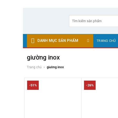
Skip
to
Tìm
kiếm:
content
DANH MỤC SẢN PHẨM
TRANG CHỦ
giường inox
Trang chủ
»
giường inox
-51%
-26%