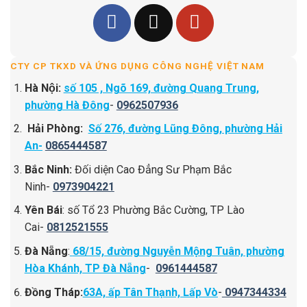
CTY CP TKXD VÀ ỨNG DỤNG CÔNG NGHỆ VIỆT NAM
Hà Nội:
số 105 , Ngõ 169, đường Quang Trung,
phường Hà Đông
-
0962507936
Hải Phòng:
Số 276, đường Lũng Đông, phường Hải
An-
0865444587
Bắc Ninh:
Đối diện Cao Đẳng Sư Phạm Bắc
Ninh-
0973904221
Yên Bái
: số Tổ 23 Phường Bắc Cường, TP Lào
Cai-
0812521555
Đà Nẵng
:
68/15, đường Nguyễn Mộng Tuân, phường
Hòa Khánh, TP Đà Nẵng
-
0961444587
Đồng Tháp:
63A, ấp Tân Thạnh, Lấp Vò
-
0947344334