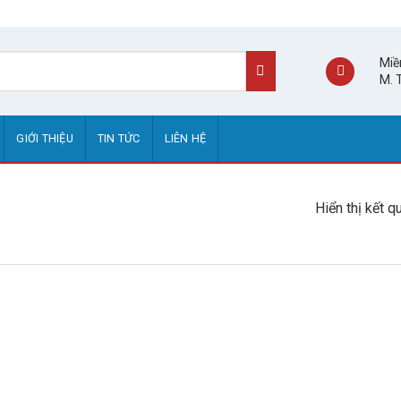
Miề
M. 
GIỚI THIỆU
TIN TỨC
LIÊN HỆ
Hiển thị kết q