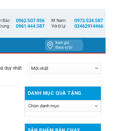
0962.507.936
0972.534.587
n Bắc:
M. Nam:
0961.444.587
02462914466
Trung:
Với Đ.Lý:
Xem giá
theo vị trí
uả duy nhất
DANH MỤC QUÀ TẶNG
SẢN PHẨM BÁN CHẠY