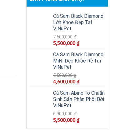
Cá Sam Black Diamond
Lớn Khỏe Đẹp Tại
ViNuPet
7,500,000
₫
Giá
Giá
5,500,000
₫
gốc
hiện
Cá Sam Black Diamond
là:
tại
MiNi Đẹp Khỏe Rẻ Tại
7,500,000 ₫.
là:
ViNuPet
5,500,000 ₫.
5,500,000
₫
Giá
Giá
4,600,000
₫
gốc
hiện
Cá Sam Abino To Chuẩn
là:
tại
Sinh Sản Phân Phối Bởi
5,500,000 ₫.
là:
ViNuPet
4,600,000 ₫.
6,900,000
₫
Giá
Giá
5,500,000
₫
gốc
hiện
là:
tại
6,900,000 ₫.
là: