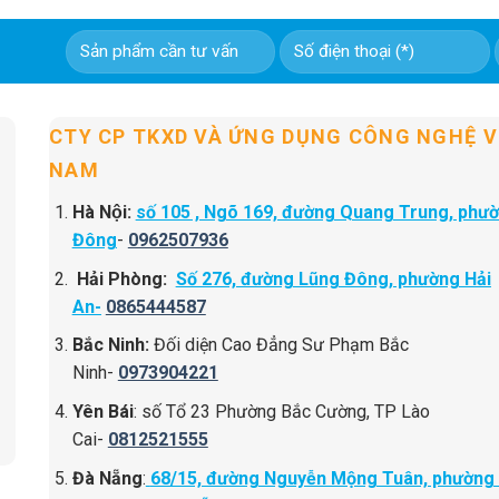
CTY CP TKXD VÀ ỨNG DỤNG CÔNG NGHỆ V
NAM
Hà Nội:
số 105 , Ngõ 169, đường Quang Trung, phư
Đông
-
0962507936
Hải Phòng:
Số 276, đường Lũng Đông, phường Hải
An-
0865444587
Bắc Ninh:
Đối diện Cao Đẳng Sư Phạm Bắc
Ninh-
0973904221
Yên Bái
: số Tổ 23 Phường Bắc Cường, TP Lào
Cai-
0812521555
Đà Nẵng
:
68/15, đường Nguyễn Mộng Tuân, phường