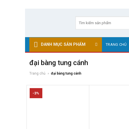
Skip
to
Tìm
kiếm:
content
DANH MỤC SẢN PHẨM
TRANG CHỦ
đại bàng tung cánh
Trang chủ
»
đại bàng tung cánh
-3%