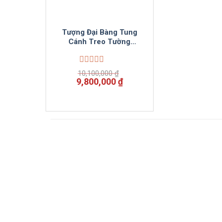
Tượng Đại Bàng Tung
Cánh Treo Tường
ViNuVi Mộc
Được
10,100,000
₫
xếp
Giá
Giá
9,800,000
₫
hạng
gốc
hiện
0
là:
tại
5
10,100,000 ₫.
là:
sao
9,800,000 ₫.