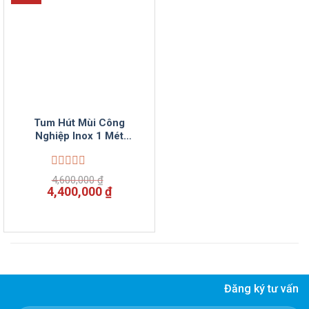
Tum Hút Mùi Công
Nghiệp Inox 1 Mét
VinSun
Được
4,600,000
₫
xếp
Giá
Giá
4,400,000
₫
hạng
gốc
hiện
0
là:
tại
5
4,600,000 ₫.
là:
sao
4,400,000 ₫.
Đăng ký tư vấn