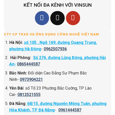
KẾT NỐI ĐA KÊNH VỚI VINSUN
CTY CP TKXD VÀ ỨNG DỤNG CÔNG NGHỆ VIỆT NAM
Hà Nội:
số 105 , Ngõ 169, đường Quang Trung,
phường Hà Đông
-
0962507936
Hải Phòng:
Số 276, đường Lũng Đông, phường Hải
An-
0865444587
Bắc Ninh:
Đối diện Cao Đẳng Sư Phạm Bắc
Ninh-
0973904221
Yên Bái
: số Tổ 23 Phường Bắc Cường, TP Lào
Cai-
0812521555
Đà Nẵng
:
68/15, đường Nguyễn Mộng Tuân, phường
Hòa Khánh, TP Đà Nẵng
-
0961444587