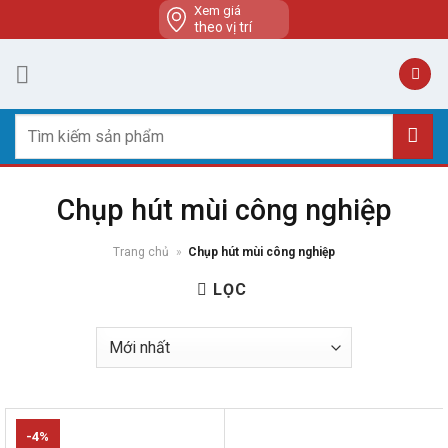
Skip
Xem giá
theo vị trí
to
content
Tìm
kiếm:
Chụp hút mùi công nghiệp
Trang chủ
»
Chụp hút mùi công nghiệp
LỌC
-4%