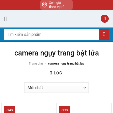
Skip
Xem giá
theo vị trí
to
content
Tìm
kiếm:
camera ngụy trang bật lửa
Trang chủ
»
camera ngụy trang bật lửa
LỌC
-24%
-27%