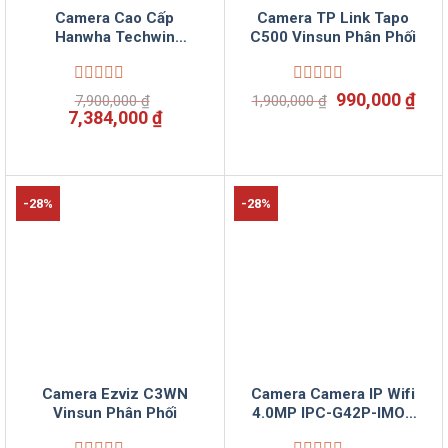
Camera Cao Cấp
Camera TP Link Tapo
Hanwha Techwin
C500 Vinsun Phân Phối
WISENET QNV-
7082R/VAP
Được
Được
Giá
Giá
990,000
₫
7,900,000
₫
1,900,000
₫
xếp
xếp
Giá
Giá
gốc
hiệ
7,384,000
₫
hạng
hạng
gốc
hiện
là:
tại
0
0
là:
tại
1,900,000 ₫.
là:
5
5
7,900,000 ₫.
là:
990,
sao
sao
7,384,000 ₫.
-28%
-28%
Camera Ezviz C3WN
Camera Camera IP Wifi
Vinsun Phân Phối
4.0MP IPC-G42P-IMOU
Vinsun Phân Phối