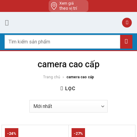
Skip
Xem giá
theo vị trí
to
content
Tìm
kiếm:
camera cao cấp
Trang chủ
»
camera cao cấp
LỌC
-24%
-27%