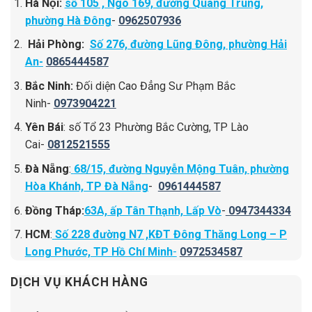
Hà Nội:
số 105 , Ngõ 169, đường Quang Trung,
phường Hà Đông
-
0962507936
Hải Phòng:
Số 276, đường Lũng Đông, phường Hải
An-
0865444587
Bắc Ninh:
Đối diện Cao Đẳng Sư Phạm Bắc
Ninh-
0973904221
Yên Bái
: số Tổ 23 Phường Bắc Cường, TP Lào
Cai-
0812521555
Đà Nẵng
:
68/15, đường Nguyễn Mộng Tuân, phường
Hòa Khánh, TP Đà Nẵng
-
0961444587
Đồng Tháp:
63A, ấp Tân Thạnh, Lấp Vò
-
0947344334
HCM
:
Số 228 đường N7 ,KĐT Đông Thăng Long – P
Long Phước, TP Hồ Chí Minh
-
0972534587
DỊCH VỤ KHÁCH HÀNG